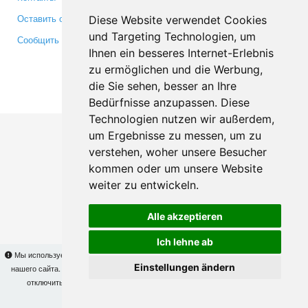
Оставить отзыв
Twitter
Diese Website verwendet Cookies
und Targeting Technologien, um
Сообщить об ошибке
YouTube
Ihnen ein besseres Internet-Erlebnis
Google+
zu ermöglichen und die Werbung,
die Sie sehen, besser an Ihre
Makis
© Copyright 2026
Bedürfnisse anzupassen. Diese
Technologien nutzen wir außerdem,
um Ergebnisse zu messen, um zu
verstehen, woher unsere Besucher
kommen oder um unsere Website
weiter zu entwickeln.
Alle akzeptieren
Ich lehne ab
Мы используем cookies для того, чтобы Вы могли использовать весь функционал
Einstellungen ändern
нашего сайта. На
этой странице
Вы сможете узнать подробности и, при желании,
отключить использование cookies. Продолжая пользоваться сайтом, Вы
подтверждаете свое согласие.
OK