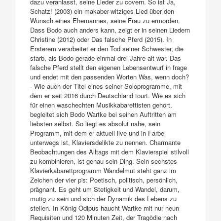
dazu veranlasst, seine Lieder zu covern. So ist Ja,
Schatz! (2003) ein makaber-witziges Lied über den
Wunsch eines Ehemannes, seine Frau zu ermorden.
Dass Bodo auch anders kann, zeigt er in seinen Liedern
Christine (2012) oder Das falsche Pferd (2015). In
Ersterem verarbeitet er den Tod seiner Schwester, die
starb, als Bodo gerade einmal drei Jahre alt war. Das
falsche Pferd stellt den eigenen Lebensentwurf in frage
und endet mit den passenden Worten Was, wenn doch?
- Wie auch der Titel eines seiner Soloprogramme, mit
dem er seit 2016 durch Deutschland tourt. Wie es sich
für einen waschechten Musikkabarettisten gehört,
begleitet sich Bodo Wartke bei seinen Auftritten am
liebsten selbst. So liegt es absolut nahe, sein
Programm, mit dem er aktuell live und in Farbe
unterwegs ist, Klaviersdelikte zu nennen. Charmante
Beobachtungen des Alltags mit dem Klavierspiel stilvoll
zu kombinieren, ist genau sein Ding. Sein sechstes
Klavierkabarettprogramm Wandelmut steht ganz im
Zeichen der vier p's: Poetisch, politisch, persönlich,
prägnant. Es geht um Stetigkeit und Wandel, darum,
mutig zu sein und sich der Dynamik des Lebens zu
stellen. In König Ödipus haucht Wartke mit nur neun
Requisiten und 120 Minuten Zeit, der Tragödie nach