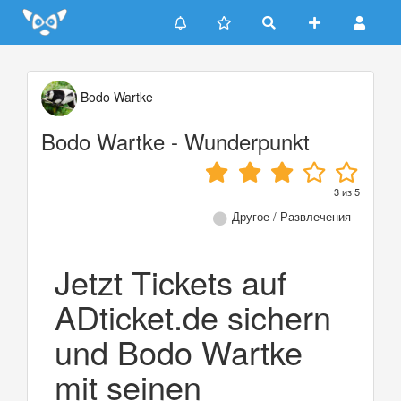
Update cookies preferences
Bodo Wartke
Bodo Wartke - Wunderpunkt
3
из
5
Другое / Развлечения
Jetzt Tickets auf
ADticket.de sichern
und Bodo Wartke
mit seinen