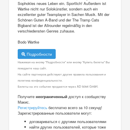
Sophokles neues Leben ein. Sportlich! Außerdem ist
Wartke nicht nur Solokünstler, sondern auch ein
exzellenter guter Teamplayer in Sachen Musik. Mit der
Schönen Guten A-Band und der The Tramp Cats
Bigband ist der Allrounder regelmäßig in den
verschiedensten Genres zuhause.
Bodo Wartke
Подробности
Нажимая на кнопку "Подробности" или кнопку "Купить билеты" Вы
покидаете наш сайт.
На сайте партнеров действуют другие правила пользования и
политика конфиденциальности.
Билеты на это событие продаются через AD ticket GmbH.
Получите
неограниченный
доступ к сообществу
Макис.
Регистрируйтесь
бесплатно всего за 10 секунд!
Зарегистрированные пользователи могут:
договариваться с другими пользователями
найти других пользователей, которые тоже