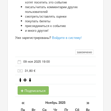
хотят посетить это событие
писать/читать комментарии других
пользователей
смотреть/оставлять оценки
покупать билеты
присоединиться к событию
и много другое!
Уже зарегистрированы?
Войдите в систему!
закончено
09 ноя 2025 19:00
31,80 €
Подписаться
«
»
Ноябрь 2025
Пн
Вт
Ср
Чт
Пт
Сб
Вс