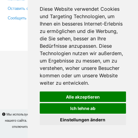
Оставить отзыв
Twitter
Diese Website verwendet Cookies
und Targeting Technologien, um
Сообщить об ошибке
YouTube
Ihnen ein besseres Internet-Erlebnis
Google+
zu ermöglichen und die Werbung,
die Sie sehen, besser an Ihre
Makis
© Copyright 2026
Bedürfnisse anzupassen. Diese
Technologien nutzen wir außerdem,
um Ergebnisse zu messen, um zu
verstehen, woher unsere Besucher
kommen oder um unsere Website
weiter zu entwickeln.
Alle akzeptieren
Ich lehne ab
Мы используем cookies для того, чтобы Вы могли использовать весь функционал
Einstellungen ändern
нашего сайта. На
этой странице
Вы сможете узнать подробности и, при желании,
отключить использование cookies. Продолжая пользоваться сайтом, Вы
подтверждаете свое согласие.
OK