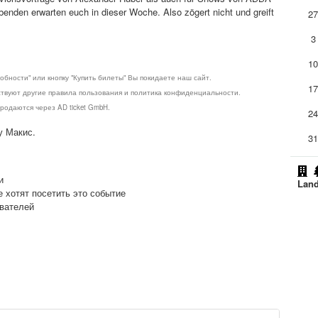
nden erwarten euch in dieser Woche. Also zögert nicht und greift
2
3
1
обности" или кнопку "Купить билеты" Вы покидаете наш сайт.
1
ствуют другие правила пользования и политика конфиденциальности.
родаются через AD ticket GmbH.
2
у Макис.
3
и
Land
е хотят посетить это событие
ователей