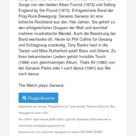
Songs von den beiden Alben Foxtrot (1972) und Selling
England by the Pound (1973). Erfolgreichste Band der
Prog-Rock-Bewegung: Genesis Genesis ist eine
britische Rockband aus den 70er Jahren. Sie gehört zu
den erfolgreichsten Gruppen der Welt und durchlief
mehrere musikalische Wandel. Auch die Besetzung der
Band wechselte oft. Heute ist Phil Collins für Gesang
und Schlagzeug zuständig, Tony Banks haut in die
Tasten und Mike Rutherford spielt Bass und Gitarre. Zu
ihren bekanntesten Liedern gehört Invisible Touch
(1986) vom gleichnamigen Album, Thats All (1983) von
der Genesis Platte oder I can't dance (1991) aus We
can't dance.
The Watch plays Genesis
Подробности
Нажимая на кнопку "Подробности" или кнопку "Купить билеты" Вы
покидаете наш сайт.
На сайте партнеров действуют другие правила пользования и
политика конфиденциальности.
Билеты на это событие продаются через AD ticket GmbH.