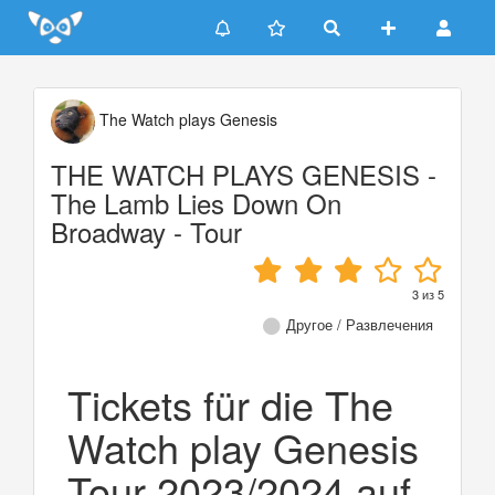
Update cookies preferences
The Watch plays Genesis
THE WATCH PLAYS GENESIS -
The Lamb Lies Down On
Broadway - Tour
3
из
5
Другое / Развлечения
Tickets für die The
Watch play Genesis
Tour 2023/2024 auf