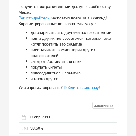
Получите
неограниченный
доступ к сообществу
Макис.
Регистрируйтесь
бесплатно всего за 10 секунд!
Зарегистрированные пользователи могут:
договариваться с другими пользователями
найти других пользователей, которые тоже
хотят посетить это событие
писать/читать комментарии других
пользователей
смотреть/оставлять оценки
покупать билеты
присоединиться к событию
и много другое!
Уже зарегистрированы?
Войдите в систему!
закончено
09 апр 20:00
38,50 €