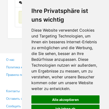
Сообщения
Ihre Privatsphäre ist
Нет данных
uns wichtig
Diese Website verwendet Cookies
und Targeting Technologien, um
Ihnen ein besseres Internet-Erlebnis
zu ermöglichen und die Werbung,
die Sie sehen, besser an Ihre
Bedürfnisse anzupassen. Diese
О нас
Партнерам
Technologien nutzen wir außerdem,
Политика конфиденциальности
Инвесторам
um Ergebnisse zu messen, um zu
Правила пользования
Пресса
verstehen, woher unsere Besucher
Медиа
kommen oder um unsere Website
weiter zu entwickeln.
Контакты
Facebook
Оставить отзыв
Twitter
Alle akzeptieren
Сообщить об ошибке
YouTube
Ich lehne ab