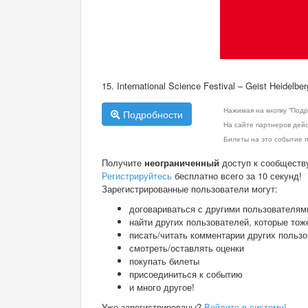
15. International Science Festival – Geist Heidelbe
Нажимая на кнопку "Подр
Подробности
На сайте партнеров дей
Билеты на это событие п
Получите
неограниченный
доступ к сообществ
Регистрируйтесь
бесплатно всего за 10 секунд!
Зарегистрированные пользователи могут:
договариваться с другими пользователям
найти других пользователей, которые тож
писать/читать комментарии других польз
смотреть/оставлять оценки
покупать билеты
присоединиться к событию
и много другое!
Уже зарегистрированы?
Войдите в систему!