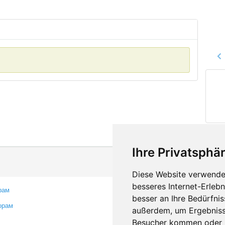
Ihre Privatsphär
Diese Website verwendet
besseres Internet-Erleb
рам
Контакты
besser an Ihre Bedürfni
орам
Оставить отзыв
außerdem, um Ergebniss
Сообщить об ошибке
Besucher kommen oder u