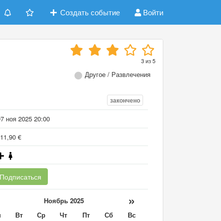
Создать событие
Войти
3
из
5
Другое / Развлечения
закончено
7 ноя 2025 20:00
11,90 €
Подписаться
«
»
Ноябрь 2025
н
Вт
Ср
Чт
Пт
Сб
Вс