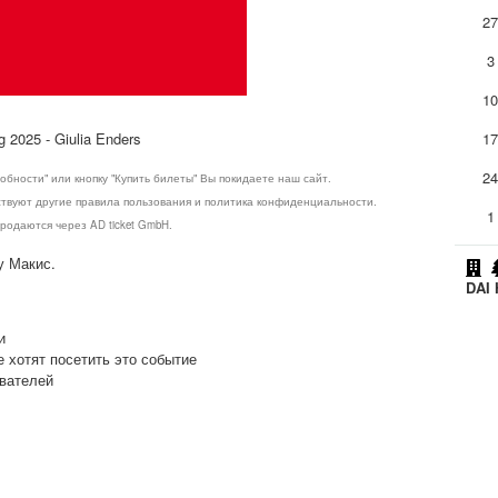
2
3
1
rg 2025 - Giulia Enders
1
2
обности" или кнопку "Купить билеты" Вы покидаете наш сайт.
ствуют другие правила пользования и политика конфиденциальности.
1
родаются через AD ticket GmbH.
у Макис.
DAI 
и
е хотят посетить это событие
ователей