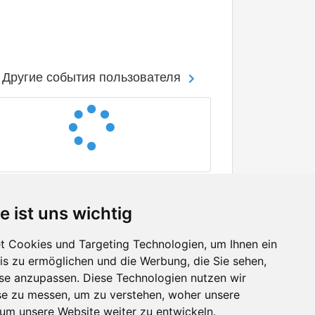
Другие события пользователя
e ist uns wichtig
 Cookies und Targeting Technologien, um Ihnen ein
nis zu ermöglichen und die Werbung, die Sie sehen,
Facebook
sse anzupassen. Diese Technologien nutzen wir
Twitter
e zu messen, um zu verstehen, woher unsere
YouTube
m unsere Website weiter zu entwickeln.