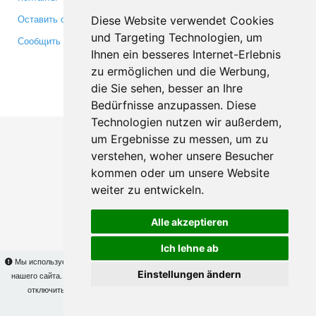
Оставить отзыв
Twitter
Diese Website verwendet Cookies
und Targeting Technologien, um
Сообщить об ошибке
YouTube
Ihnen ein besseres Internet-Erlebnis
Google+
zu ermöglichen und die Werbung,
die Sie sehen, besser an Ihre
Makis
© Copyright 2026
Bedürfnisse anzupassen. Diese
Technologien nutzen wir außerdem,
um Ergebnisse zu messen, um zu
verstehen, woher unsere Besucher
kommen oder um unsere Website
weiter zu entwickeln.
Alle akzeptieren
Ich lehne ab
Мы используем cookies для того, чтобы Вы могли использовать весь функционал
Einstellungen ändern
нашего сайта. На
этой странице
Вы сможете узнать подробности и, при желании,
отключить использование cookies. Продолжая пользоваться сайтом, Вы
подтверждаете свое согласие.
OK