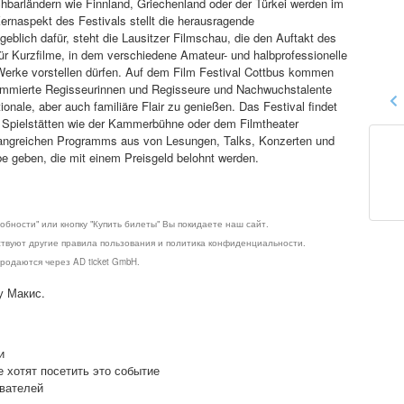
barländern wie Finnland, Griechenland oder der Türkei werden im
ernaspekt des Festivals stellt die herausragende
blich dafür, steht die Lausitzer Filmschau, die den Auftakt des
für Kurzfilme, in dem verschiedene Amateur- und halbprofessionelle
 Werke vorstellen dürfen. Auf dem Film Festival Cottbus kommen
ommierte Regisseurinnen und Regisseure und Nachwuchstalente
ale, aber auch familiäre Flair zu genießen. Das Festival findet
in Spielstätten wie der Kammerbühne oder dem Filmtheater
mfangreichen Programms aus von Lesungen, Talks, Konzerten und
 geben, die mit einem Preisgeld belohnt werden.
обности" или кнопку "Купить билеты" Вы покидаете наш сайт.
ствуют другие правила пользования и политика конфиденциальности.
родаются через AD ticket GmbH.
у Макис.
и
е хотят посетить это событие
ователей