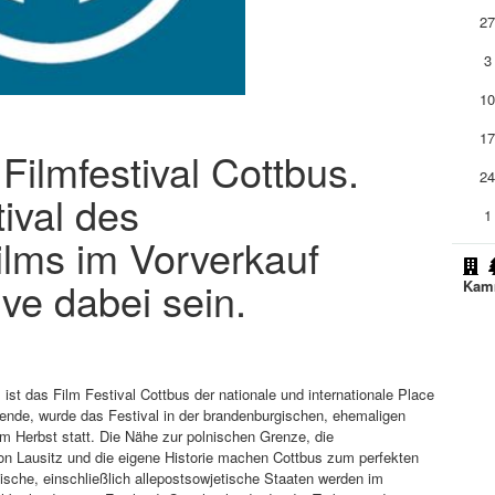
2
3
1
1
 Filmfestival Cottbus.
2
ival des
1
ilms im Vorverkauf
ive dabei sein.
Kam
st das Film Festival Cottbus der nationale und internationale Place
Wende, wurde das Festival in der brandenburgischen, ehemaligen
im Herbst statt. Die Nähe zur polnischen Grenze, die
ion Lausitz und die eigene Historie machen Cottbus zum perfekten
ische, einschließlich allepostsowjetische Staaten werden im