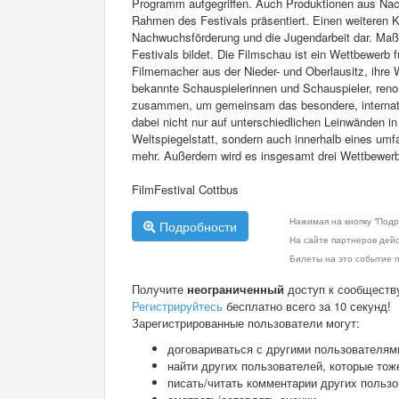
Programm aufgegriffen. Auch Produktionen aus Nach
Rahmen des Festivals präsentiert. Einen weiteren K
Nachwuchsförderung und die Jugendarbeit dar. Maßge
Festivals bildet. Die Filmschau ist ein Wettbewerb 
Filmemacher aus der Nieder- und Oberlausitz, ihre
bekannte Schauspielerinnen und Schauspieler, ren
zusammen, um gemeinsam das besondere, internation
dabei nicht nur auf unterschiedlichen Leinwänden 
Weltspiegelstatt, sondern auch innerhalb eines u
mehr. Außerdem wird es insgesamt drei Wettbewerbe
FilmFestival Cottbus
Нажимая на кнопку "Подр
Подробности
На сайте партнеров дей
Билеты на это событие п
Получите
неограниченный
доступ к сообществ
Регистрируйтесь
бесплатно всего за 10 секунд!
Зарегистрированные пользователи могут:
договариваться с другими пользователям
найти других пользователей, которые тож
писать/читать комментарии других польз