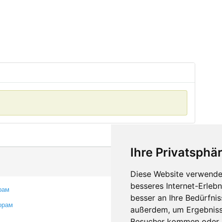
Ihre Privatsphär
Diese Website verwendet
besseres Internet-Erleb
рам
Контакты
besser an Ihre Bedürfni
орам
Оставить отзыв
außerdem, um Ergebniss
Сообщить об ошибке
Besucher kommen oder u