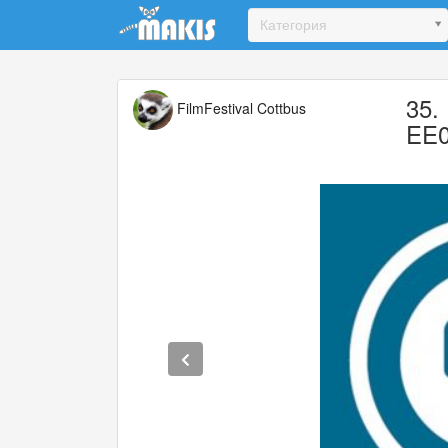
Update cookies preferences
Категория
35.
FilmFestival Cottbus
EE0