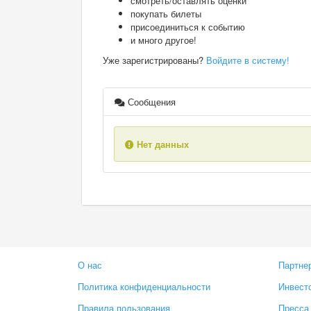
смотреть/оставлять оценки
покупать билеты
присоединиться к событию
и много другое!
Уже зарегистрированы?
Войдите в систему!
Сообщения
Нет данных
О нас
Партне
Политика конфиденциальности
Инвест
Правила пользования
Пресса