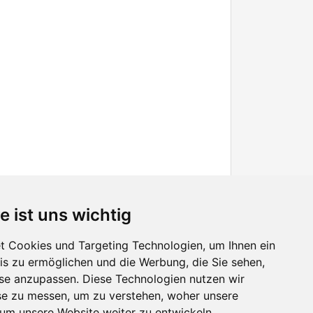
e ist uns wichtig
 Cookies und Targeting Technologien, um Ihnen ein
nis zu ermöglichen und die Werbung, die Sie sehen,
Facebook
sse anzupassen. Diese Technologien nutzen wir
Twitter
e zu messen, um zu verstehen, woher unsere
YouTube
m unsere Website weiter zu entwickeln.