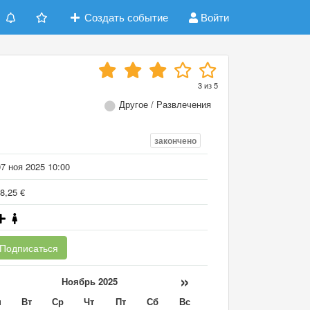
Создать событие
Войти
3
из
5
Другое / Развлечения
закончено
7 ноя 2025 10:00
8,25 €
Подписаться
«
»
Ноябрь 2025
н
Вт
Ср
Чт
Пт
Сб
Вс