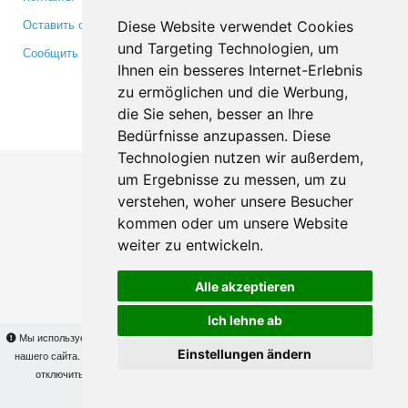
Оставить отзыв
Twitter
Diese Website verwendet Cookies
und Targeting Technologien, um
Сообщить об ошибке
YouTube
Ihnen ein besseres Internet-Erlebnis
Google+
zu ermöglichen und die Werbung,
die Sie sehen, besser an Ihre
Makis
© Copyright 2026
Bedürfnisse anzupassen. Diese
Technologien nutzen wir außerdem,
um Ergebnisse zu messen, um zu
verstehen, woher unsere Besucher
kommen oder um unsere Website
weiter zu entwickeln.
Alle akzeptieren
Ich lehne ab
Мы используем cookies для того, чтобы Вы могли использовать весь функционал
Einstellungen ändern
нашего сайта. На
этой странице
Вы сможете узнать подробности и, при желании,
отключить использование cookies. Продолжая пользоваться сайтом, Вы
подтверждаете свое согласие.
OK