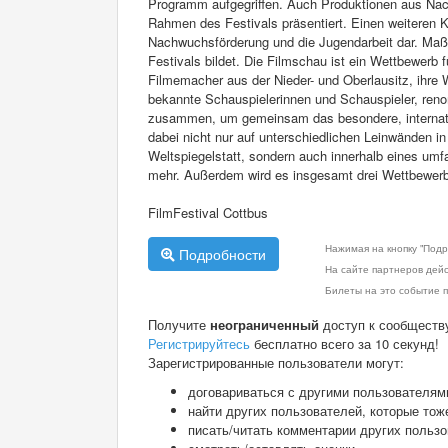
Programm aufgegriffen. Auch Produktionen aus Nach
Rahmen des Festivals präsentiert. Einen weiteren K
Nachwuchsförderung und die Jugendarbeit dar. Maßge
Festivals bildet. Die Filmschau ist ein Wettbewerb 
Filmemacher aus der Nieder- und Oberlausitz, ihre
bekannte Schauspielerinnen und Schauspieler, ren
zusammen, um gemeinsam das besondere, internation
dabei nicht nur auf unterschiedlichen Leinwänden 
Weltspiegelstatt, sondern auch innerhalb eines u
mehr. Außerdem wird es insgesamt drei Wettbewerbe
FilmFestival Cottbus
Нажимая на кнопку "Подр
Подробности
На сайте партнеров дей
Билеты на это событие п
Получите
неограниченный
доступ к сообществ
Регистрируйтесь
бесплатно всего за 10 секунд!
Зарегистрированные пользователи могут:
договариваться с другими пользователям
найти других пользователей, которые тож
писать/читать комментарии других польз