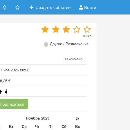
Создать событие
Войти
3
из
5
Другое / Развлечения
закончено
7 ноя 2025 20:30
8,25 €
Подписаться
«
»
Ноябрь 2025
н
Вт
Ср
Чт
Пт
Сб
Вс