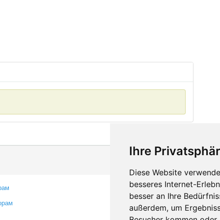
Ihre Privatsphär
Diese Website verwendet
besseres Internet-Erleb
рам
Контакты
besser an Ihre Bedürfni
орам
Оставить отзыв
außerdem, um Ergebniss
Сообщить об ошибке
Besucher kommen oder u