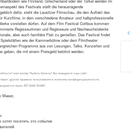
barländern wie Finnland, Griechenland oder der Türkei werden im
ernaspekt des Festivals stellt die herausragende
blich dafür, steht die Lausitzer Filmschau, die den Auftakt des
für Kurzfilme, in dem verschiedene Amateur- und halbprofessionelle
 Werke vorstellen dürfen. Auf dem Film Festival Cottbus kommen
ommierte Regisseurinnen und Regisseure und Nachwuchstalente
ale, aber auch familiäre Flair zu genießen. Das Festival findet
in Spielstätten wie der Kammerbühne oder dem Filmtheater
mfangreichen Programms aus von Lesungen, Talks, Konzerten und
 geben, die mit einem Preisgeld belohnt werden.
обности" или кнопку "Купить билеты" Вы покидаете наш сайт.
ствуют другие правила пользования и политика конфиденциальности.
родаются через AD ticket GmbH.
у Макис.
и
е хотят посетить это событие
ователей