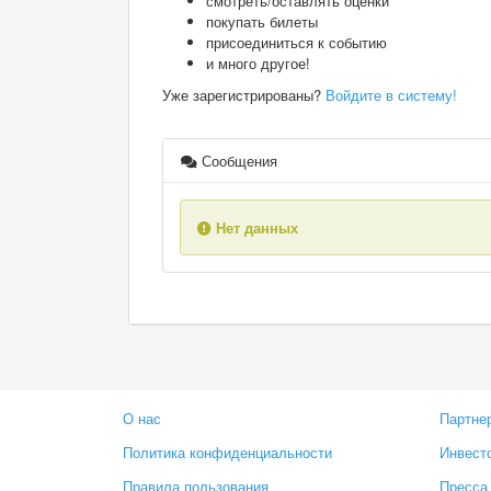
смотреть/оставлять оценки
покупать билеты
присоединиться к событию
и много другое!
Уже зарегистрированы?
Войдите в систему!
Сообщения
Нет данных
О нас
Партне
Политика конфиденциальности
Инвест
Правила пользования
Пресса