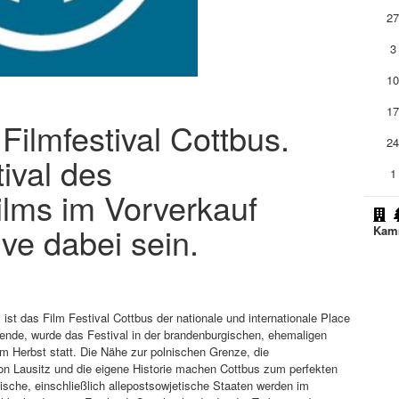
2
3
1
1
 Filmfestival Cottbus.
2
ival des
1
ilms im Vorverkauf
ive dabei sein.
Kam
st das Film Festival Cottbus der nationale und internationale Place
Wende, wurde das Festival in der brandenburgischen, ehemaligen
im Herbst statt. Die Nähe zur polnischen Grenze, die
ion Lausitz und die eigene Historie machen Cottbus zum perfekten
ische, einschließlich allepostsowjetische Staaten werden im