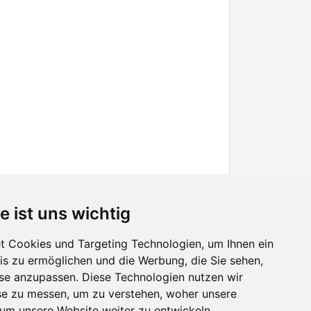
e ist uns wichtig
 Cookies und Targeting Technologien, um Ihnen ein
nis zu ermöglichen und die Werbung, die Sie sehen,
Facebook
sse anzupassen. Diese Technologien nutzen wir
Twitter
e zu messen, um zu verstehen, woher unsere
YouTube
m unsere Website weiter zu entwickeln.