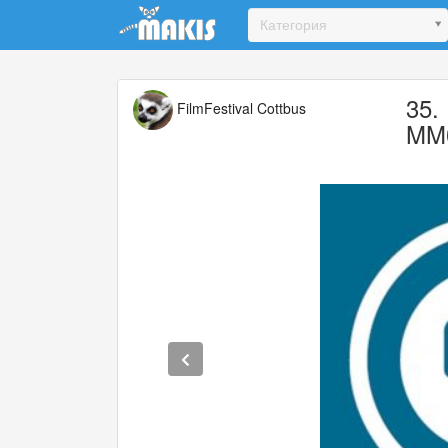
Update cookies preferences
Категория
35.
FilmFestival Cottbus
MM0