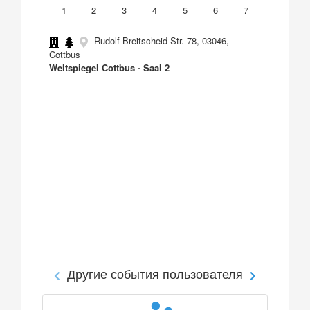
1
2
3
4
5
6
7
Rudolf-Breitscheid-Str. 78, 03046,
Cottbus
Weltspiegel Cottbus - Saal 2
Другие события пользователя