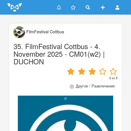
Update cookies preferences
FilmFestival Cottbus
35. FilmFestival Cottbus - 4.
November 2025 - CM01(w2) |
DUCHON
3
из
5
Другое / Развлечения