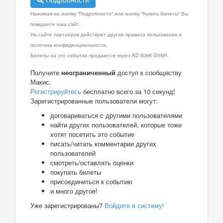
Нажимая на кнопку "Подробности" или кнопку "Купить билеты" Вы
покидаете наш сайт.
На сайте партнеров действуют другие правила пользования и
политика конфиденциальности.
Билеты на это событие продаются через AD ticket GmbH.
Получите
неограниченный
доступ к сообществу
Макис.
Регистрируйтесь
бесплатно всего за 10 секунд!
Зарегистрированные пользователи могут:
договариваться с другими пользователями
найти других пользователей, которые тоже
хотят посетить это событие
писать/читать комментарии других
пользователей
смотреть/оставлять оценки
покупать билеты
присоединиться к событию
и много другое!
Уже зарегистрированы?
Войдите в систему!