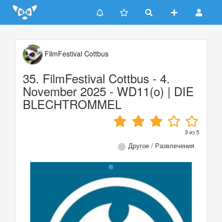
Update cookies preferences
FilmFestival Cottbus
35. FilmFestival Cottbus - 4.
November 2025 - WD11(o) | DIE
BLECHTROMMEL
3
из
5
Другое / Развлечения