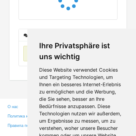
Сообщения
Ihre Privatsphäre ist
Нет данных
uns wichtig
Diese Website verwendet Cookies
und Targeting Technologien, um
Ihnen ein besseres Internet-Erlebnis
zu ermöglichen und die Werbung,
die Sie sehen, besser an Ihre
Bedürfnisse anzupassen. Diese
О нас
Партнерам
Technologien nutzen wir außerdem,
Политика конфиденциальности
Инвесторам
um Ergebnisse zu messen, um zu
Правила пользования
Пресса
verstehen, woher unsere Besucher
Медиа
kommen oder um unsere Website