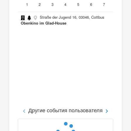
1
2
3
4
5
6
7
Straße der Jugend 16, 03046, Cottbus
Obenkino im Glad-House
Другие события пользователя