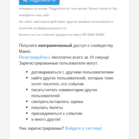
Нажимая на кнопку "Подробности" или кнопку "Купить билеты" Вы
покидаете наш сайт.
На сайте партнеров действуют другие правила пользования и
политика конфиденциальности.
Билеты на это событие продаются через AD ticket GmbH.
Получите
неограниченный
доступ к сообществу
Макис.
Регистрируйтесь
бесплатно всего за 10 секунд!
Зарегистрированные пользователи могут:
договариваться с другими пользователями
найти других пользователей, которые тоже
хотят посетить это событие
писать/читать комментарии других
пользователей
смотреть/оставлять оценки
покупать билеты
присоединиться к событию
и много другое!
Уже зарегистрированы?
Войдите в систему!