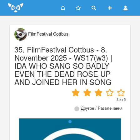
Update cookies preferences
FilmFestival Cottbus
35. FilmFestival Cottbus - 8.
November 2025 - WS17(w3) |
IDA WHO SANG SO BADLY
EVEN THE DEAD ROSE UP
AND JOINED HER IN SONG
3
из
5
Другое / Развлечения