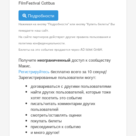
FilmFestival Cottbus
Подробности
Нажимая на кнопку "Подробности" или кнопку "Купить билеты" Вы
покидаете наш сайт.
На сайте партнеров действуют другие правила пользования и
политика конфиденциальности.
Билеты на это событие продаются через AD ticket GmbH.
Получите
неограниченный
доступ к сообществу
Макис.
Регистрируйтесь
бесплатно всего за 10 секунд!
Зарегистрированные пользователи могут:
договариваться с другими пользователями
найти других пользователей, которые тоже
хотят посетить это событие
писать/читать комментарии других
пользователей
смотреть/оставлять оценки
покупать билеты
присоединиться к событию
и много другое!