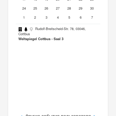
24
25
26
27
28
29
30
1
2
3
4
5
6
7
Rudolf-Breitscheid-Str. 78, 03046,
Cottbus
Weltspiegel Cottbus - Saal 3
Другие события пользователя