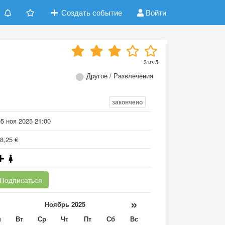
Создать событие
Войти
3
из
5
Другое / Развлечения
закончено
5 ноя 2025 21:00
8,25 €
Подписаться
«
»
Ноябрь 2025
н
Вт
Ср
Чт
Пт
Сб
Вс