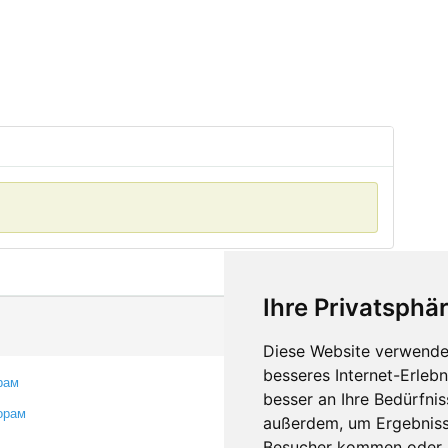
Ihre Privatsphär
Diese Website verwendet
besseres Internet-Erleb
рам
Контакты
besser an Ihre Bedürfni
орам
Оставить отзыв
außerdem, um Ergebniss
Сообщить об ошибке
Besucher kommen oder u