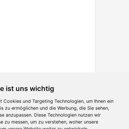
e ist uns wichtig
 Cookies und Targeting Technologien, um Ihnen ein
nis zu ermöglichen und die Werbung, die Sie sehen,
Facebook
sse anzupassen. Diese Technologien nutzen wir
Twitter
e zu messen, um zu verstehen, woher unsere
YouTube
m unsere Website weiter zu entwickeln.