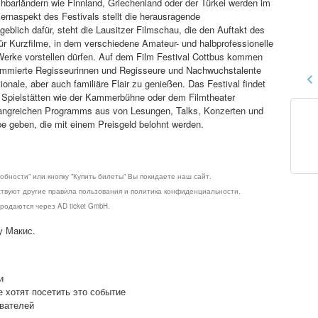
barländern wie Finnland, Griechenland oder der Türkei werden im
ernaspekt des Festivals stellt die herausragende
blich dafür, steht die Lausitzer Filmschau, die den Auftakt des
für Kurzfilme, in dem verschiedene Amateur- und halbprofessionelle
 Werke vorstellen dürfen. Auf dem Film Festival Cottbus kommen
ommierte Regisseurinnen und Regisseure und Nachwuchstalente
ale, aber auch familiäre Flair zu genießen. Das Festival findet
in Spielstätten wie der Kammerbühne oder dem Filmtheater
mfangreichen Programms aus von Lesungen, Talks, Konzerten und
 geben, die mit einem Preisgeld belohnt werden.
обности" или кнопку "Купить билеты" Вы покидаете наш сайт.
ствуют другие правила пользования и политика конфиденциальности.
родаются через AD ticket GmbH.
у Макис.
и
е хотят посетить это событие
ователей