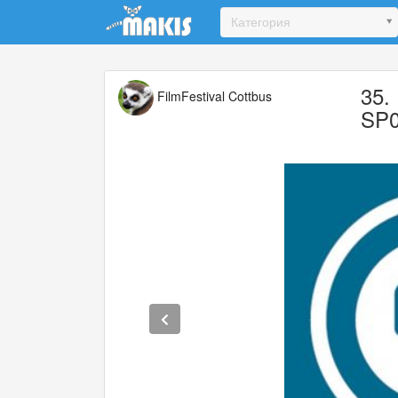
Update cookies preferences
Категория
35.
FilmFestival Cottbus
SP0