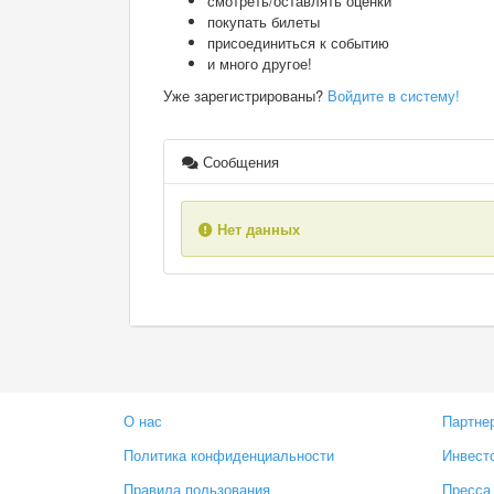
смотреть/оставлять оценки
покупать билеты
присоединиться к событию
и много другое!
Уже зарегистрированы?
Войдите в систему!
Сообщения
Нет данных
О нас
Партне
Политика конфиденциальности
Инвест
Правила пользования
Пресса