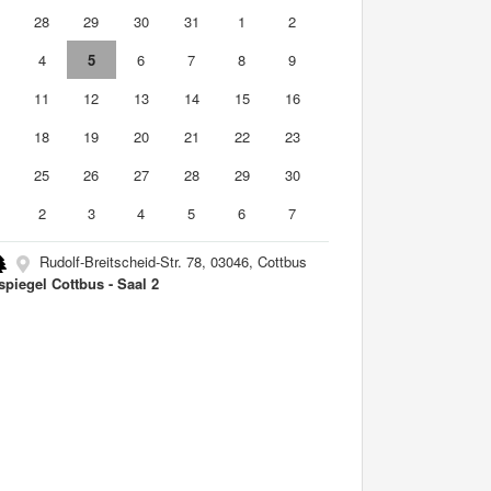
7
28
29
30
31
1
2
4
5
6
7
8
9
0
11
12
13
14
15
16
7
18
19
20
21
22
23
4
25
26
27
28
29
30
2
3
4
5
6
7
Rudolf-Breitscheid-Str. 78, 03046, Cottbus
spiegel Cottbus - Saal 2