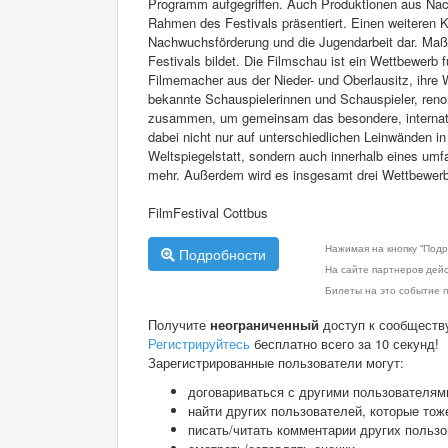
Programm aufgegriffen. Auch Produktionen aus Nach
Rahmen des Festivals präsentiert. Einen weiteren K
Nachwuchsförderung und die Jugendarbeit dar. Maßge
Festivals bildet. Die Filmschau ist ein Wettbewerb 
Filmemacher aus der Nieder- und Oberlausitz, ihre
bekannte Schauspielerinnen und Schauspieler, ren
zusammen, um gemeinsam das besondere, internation
dabei nicht nur auf unterschiedlichen Leinwänden 
Weltspiegelstatt, sondern auch innerhalb eines u
mehr. Außerdem wird es insgesamt drei Wettbewerbe
FilmFestival Cottbus
Нажимая на кнопку "Подр
Подробности
На сайте партнеров дей
Билеты на это событие п
Получите
неограниченный
доступ к сообществ
Регистрируйтесь
бесплатно всего за 10 секунд!
Зарегистрированные пользователи могут:
договариваться с другими пользователям
найти других пользователей, которые тож
писать/читать комментарии других польз