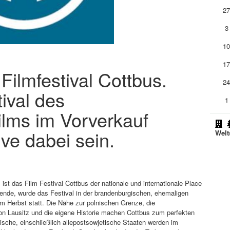
2
3
1
1
 Filmfestival Cottbus.
2
ival des
1
ilms im Vorverkauf
ive dabei sein.
Welt
st das Film Festival Cottbus der nationale und internationale Place
Wende, wurde das Festival in der brandenburgischen, ehemaligen
im Herbst statt. Die Nähe zur polnischen Grenze, die
ion Lausitz und die eigene Historie machen Cottbus zum perfekten
ische, einschließlich allepostsowjetische Staaten werden im