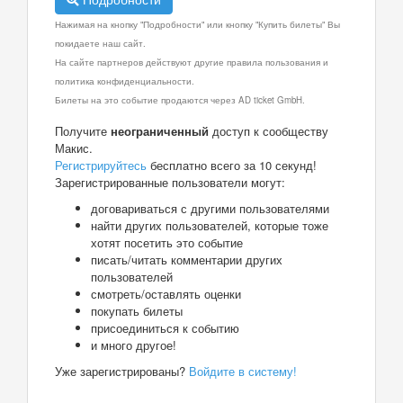
Нажимая на кнопку "Подробности" или кнопку "Купить билеты" Вы
покидаете наш сайт.
На сайте партнеров действуют другие правила пользования и
политика конфиденциальности.
Билеты на это событие продаются через AD ticket GmbH.
Получите
неограниченный
доступ к сообществу
Макис.
Регистрируйтесь
бесплатно всего за 10 секунд!
Зарегистрированные пользователи могут:
договариваться с другими пользователями
найти других пользователей, которые тоже
хотят посетить это событие
писать/читать комментарии других
пользователей
смотреть/оставлять оценки
покупать билеты
присоединиться к событию
и много другое!
Уже зарегистрированы?
Войдите в систему!