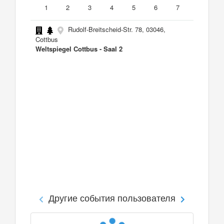
1
2
3
4
5
6
7
Rudolf-Breitscheid-Str. 78, 03046,
Cottbus
Weltspiegel Cottbus - Saal 2
Другие события пользователя