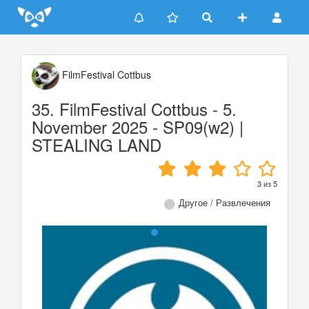
Update cookies preferences
FilmFestival Cottbus
35. FilmFestival Cottbus - 5.
November 2025 - SP09(w2) |
STEALING LAND
3
из
5
Другое / Развлечения