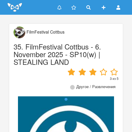
Update cookies preferences
FilmFestival Cottbus
35. FilmFestival Cottbus - 6.
November 2025 - SP10(w) |
STEALING LAND
3
из
5
Другое / Развлечения