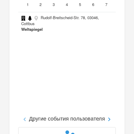
1
2
3
4
5
6
7
Rudolf-Breitscheid-Str. 78, 03046,
Cottbus
Weltspiegel
Другие события пользователя