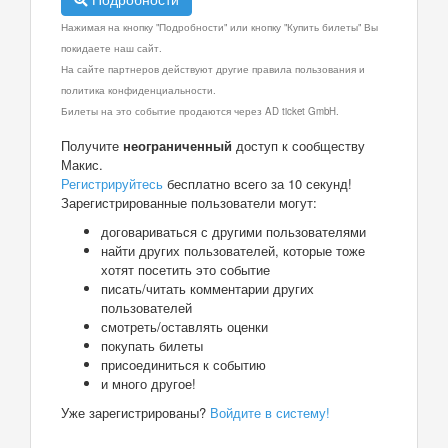
Нажимая на кнопку "Подробности" или кнопку "Купить билеты" Вы
покидаете наш сайт.
На сайте партнеров действуют другие правила пользования и
политика конфиденциальности.
Билеты на это событие продаются через AD ticket GmbH.
Получите
неограниченный
доступ к сообществу
Макис.
Регистрируйтесь
бесплатно всего за 10 секунд!
Зарегистрированные пользователи могут:
договариваться с другими пользователями
найти других пользователей, которые тоже
хотят посетить это событие
писать/читать комментарии других
пользователей
смотреть/оставлять оценки
покупать билеты
присоединиться к событию
и много другое!
Уже зарегистрированы?
Войдите в систему!