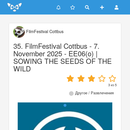
Update cookies preferences
FilmFestival Cottbus
35. FilmFestival Cottbus - 7.
November 2025 - EE06(o) |
SOWING THE SEEDS OF THE
WILD
3
из
5
Другое / Развлечения