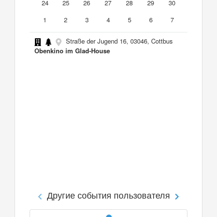
24
25
26
27
28
29
30
1
2
3
4
5
6
7
Straße der Jugend 16, 03046, Cottbus
Obenkino im Glad-House
Другие события пользователя