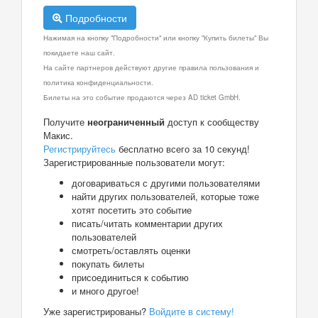
Подробности
Нажимая на кнопку "Подробности" или кнопку "Купить билеты" Вы
покидаете наш сайт.
На сайте партнеров действуют другие правила пользования и
политика конфиденциальности.
Билеты на это событие продаются через AD ticket GmbH.
Получите
неограниченный
доступ к сообществу
Макис.
Регистрируйтесь
бесплатно всего за 10 секунд!
Зарегистрированные пользователи могут:
договариваться с другими пользователями
найти других пользователей, которые тоже
хотят посетить это событие
писать/читать комментарии других
пользователей
смотреть/оставлять оценки
покупать билеты
присоединиться к событию
и много другое!
Уже зарегистрированы?
Войдите в систему!