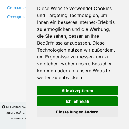
Оставить отзыв
Twitter
Diese Website verwendet Cookies
und Targeting Technologien, um
Сообщить об ошибке
YouTube
Ihnen ein besseres Internet-Erlebnis
Google+
zu ermöglichen und die Werbung,
die Sie sehen, besser an Ihre
Makis
© Copyright 2026
Bedürfnisse anzupassen. Diese
Technologien nutzen wir außerdem,
um Ergebnisse zu messen, um zu
verstehen, woher unsere Besucher
kommen oder um unsere Website
weiter zu entwickeln.
Alle akzeptieren
Ich lehne ab
Мы используем cookies для того, чтобы Вы могли использовать весь функционал
Einstellungen ändern
нашего сайта. На
этой странице
Вы сможете узнать подробности и, при желании,
отключить использование cookies. Продолжая пользоваться сайтом, Вы
подтверждаете свое согласие.
OK