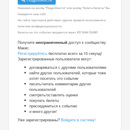
Нажимая на кнопку "Подробности" или кнопку "Купить билеты" Вы
покидаете наш сайт.
На сайте партнеров действуют другие правила пользования и
политика конфиденциальности.
Билеты на это событие продаются через AD ticket GmbH.
Получите
неограниченный
доступ к сообществу
Макис.
Регистрируйтесь
бесплатно всего за 10 секунд!
Зарегистрированные пользователи могут:
договариваться с другими пользователями
найти других пользователей, которые тоже
хотят посетить это событие
писать/читать комментарии других
пользователей
смотреть/оставлять оценки
покупать билеты
присоединиться к событию
и много другое!
Уже зарегистрированы?
Войдите в систему!