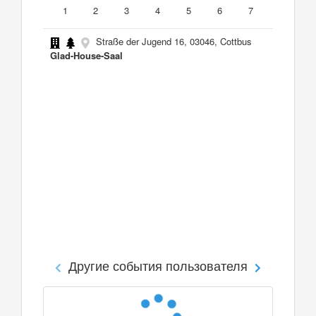
1
2
3
4
5
6
7
Straße der Jugend 16, 03046, Cottbus
Glad-House-Saal
Другие события пользователя