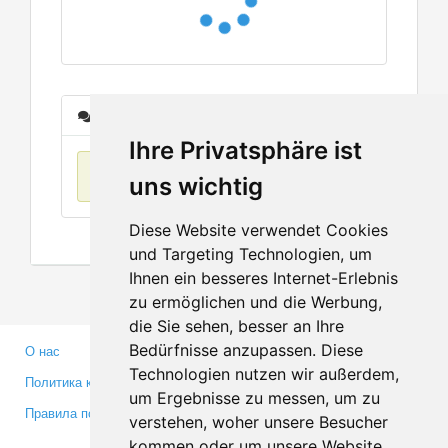
Сообщения
Ihre Privatsphäre ist
Нет данных
uns wichtig
Diese Website verwendet Cookies
und Targeting Technologien, um
Ihnen ein besseres Internet-Erlebnis
zu ermöglichen und die Werbung,
die Sie sehen, besser an Ihre
Bedürfnisse anzupassen. Diese
О нас
Партнерам
Technologien nutzen wir außerdem,
Политика конфиденциальности
Инвесторам
um Ergebnisse zu messen, um zu
Правила пользования
Пресса
verstehen, woher unsere Besucher
Медиа
kommen oder um unsere Website