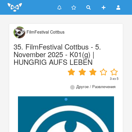
Update cookies preferences
FilmFestival Cottbus
35. FilmFestival Cottbus - 5.
November 2025 - K01(g) |
HUNGRIG AUFS LEBEN
3
из
5
Другое / Развлечения