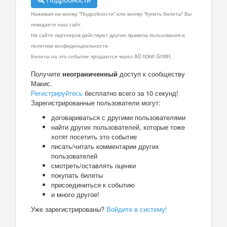
Нажимая на кнопку "Подробности" или кнопку "Купить билеты" Вы
покидаете наш сайт.
На сайте партнеров действуют другие правила пользования и
политика конфиденциальности.
Билеты на это событие продаются через AD ticket GmbH.
Получите
неограниченный
доступ к сообществу
Макис.
Регистрируйтесь
бесплатно всего за 10 секунд!
Зарегистрированные пользователи могут:
договариваться с другими пользователями
найти других пользователей, которые тоже
хотят посетить это событие
писать/читать комментарии других
пользователей
смотреть/оставлять оценки
покупать билеты
присоединиться к событию
и много другое!
Уже зарегистрированы?
Войдите в систему!