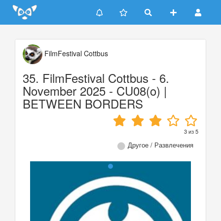
Update cookies preferences
FilmFestival Cottbus
35. FilmFestival Cottbus - 6.
November 2025 - CU08(o) |
BETWEEN BORDERS
3
из
5
Другое / Развлечения