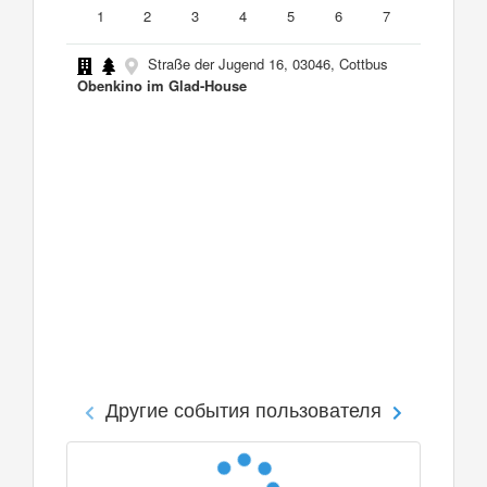
1
2
3
4
5
6
7
Straße der Jugend 16, 03046, Cottbus
Obenkino im Glad-House
Другие события пользователя