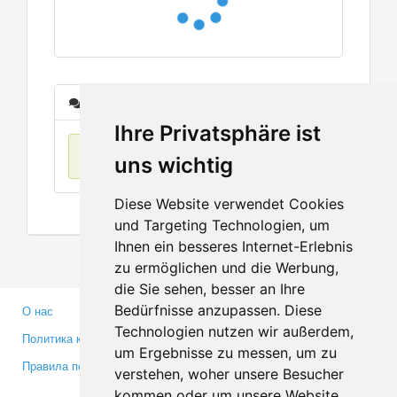
Сообщения
Ihre Privatsphäre ist
Нет данных
uns wichtig
Diese Website verwendet Cookies
und Targeting Technologien, um
Ihnen ein besseres Internet-Erlebnis
zu ermöglichen und die Werbung,
die Sie sehen, besser an Ihre
Bedürfnisse anzupassen. Diese
О нас
Партнерам
Technologien nutzen wir außerdem,
Политика конфиденциальности
Инвесторам
um Ergebnisse zu messen, um zu
Правила пользования
Пресса
verstehen, woher unsere Besucher
Медиа
kommen oder um unsere Website