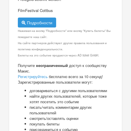
FilmFestival Cottbus
Подробности
Нажимая на кнопку "Подробности" или кнопку "Купить билеты" Вы
покидаете наш сайт.
На сайте партнеров действуют другие правила пользования и
политика конфиденциальности.
Билеты на это событие продаются через AD ticket GmbH.
Получите
неограниченный
доступ к сообществу
Макис.
Регистрируйтесь
бесплатно всего за 10 секунд!
Зарегистрированные пользователи могут:
договариваться с другими пользователями
найти других пользователей, которые тоже
хотят посетить это событие
писать/читать комментарии других
пользователей
смотреть/оставлять оценки
покупать билеты
присоединиться к событию