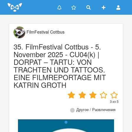
Update cookies preferences
FilmFestival Cottbus
35. FilmFestival Cottbus - 5.
November 2025 - CU04(k) |
DORPAT – TARTU: VON
TRACHTEN UND TATTOOS.
EINE FILMREPORTAGE MIT
KATRIN GROTH
3
из
5
Другое / Развлечения