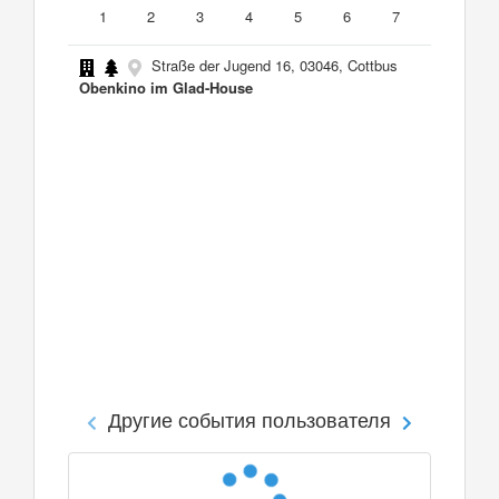
1
2
3
4
5
6
7
Straße der Jugend 16, 03046, Cottbus
Obenkino im Glad-House
Другие события пользователя