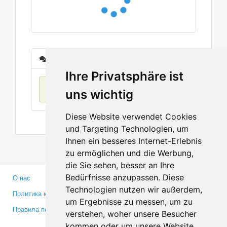
Сообщения
Ihre Privatsphäre ist
Нет данных
uns wichtig
Diese Website verwendet Cookies
und Targeting Technologien, um
Ihnen ein besseres Internet-Erlebnis
zu ermöglichen und die Werbung,
die Sie sehen, besser an Ihre
Bedürfnisse anzupassen. Diese
О нас
Партнерам
Technologien nutzen wir außerdem,
Политика конфиденциальности
Инвесторам
um Ergebnisse zu messen, um zu
Правила пользования
Пресса
verstehen, woher unsere Besucher
Медиа
kommen oder um unsere Website