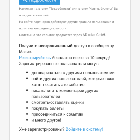
Нажимая на кнопку "Подробности" или кнопку "Купить билеты" Вы
покидаете наш сайт.
На сайте партнеров действуют другие правила пользования и
политика конфиденциальности.
Билеты на это событие продаются через AD ticket GmbH.
Получите
неограниченный
доступ к сообществу
Макис.
Регистрируйтесь
бесплатно всего за 10 секунд!
Зарегистрированные пользователи могут:
договариваться с другими пользователями
найти других пользователей, которые тоже
хотят посетить это событие
писать/читать комментарии других
пользователей
смотреть/оставлять оценки
покупать билеты
присоединиться к событию
и много другое!
Уже зарегистрированы?
Войдите в систему!