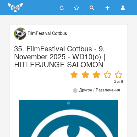
Update cookies preferences
FilmFestival Cottbus
35. FilmFestival Cottbus - 9.
November 2025 - WD10(o) |
HITLERJUNGE SALOMON
3
из
5
Другое / Развлечения