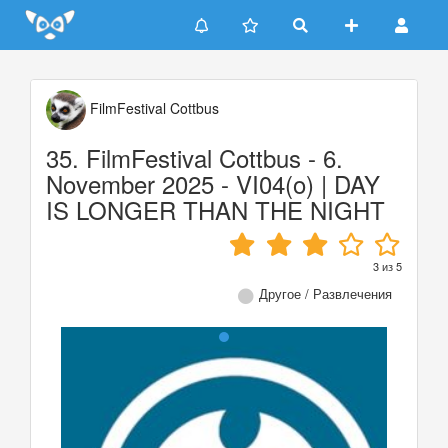
Update cookies preferences
FilmFestival Cottbus
35. FilmFestival Cottbus - 6.
November 2025 - VI04(o) | DAY
IS LONGER THAN THE NIGHT
3
из
5
Другое / Развлечения