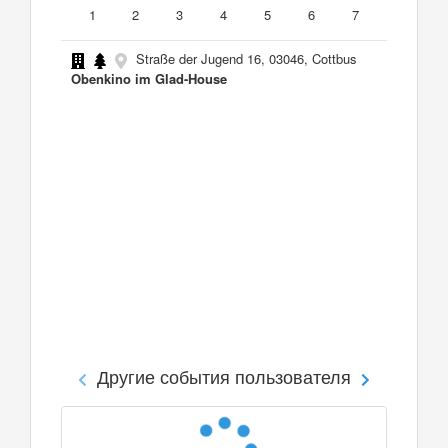
1
2
3
4
5
6
7
Straße der Jugend 16, 03046, Cottbus
Obenkino im Glad-House
Другие события пользователя