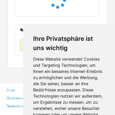
Сообщения
Ihre Privatsphäre ist
Нет данных
uns wichtig
Diese Website verwendet Cookies
und Targeting Technologien, um
Ihnen ein besseres Internet-Erlebnis
zu ermöglichen und die Werbung,
die Sie sehen, besser an Ihre
Bedürfnisse anzupassen. Diese
О нас
Партнерам
Technologien nutzen wir außerdem,
Политика конфиденциальности
Инвесторам
um Ergebnisse zu messen, um zu
Правила пользования
Пресса
verstehen, woher unsere Besucher
Медиа
kommen oder um unsere Website