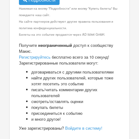
Нажимая на кнопку "Подробности" или кнопку "Купить билеты" Вы
покидаете наш сайт.
На сайте партнеров действуют другие правила пользования и
политика конфиденциальности.
Билеты на это событие продаются через AD ticket GmbH.
Получите
неограниченный
доступ к сообществу
Макис.
Регистрируйтесь
бесплатно всего за 10 секунд!
Зарегистрированные пользователи могут:
договариваться с другими пользователями
найти других пользователей, которые тоже
хотят посетить это событие
писать/читать комментарии других
пользователей
смотреть/оставлять оценки
покупать билеты
присоединиться к событию
и много другое!
Уже зарегистрированы?
Войдите в систему!