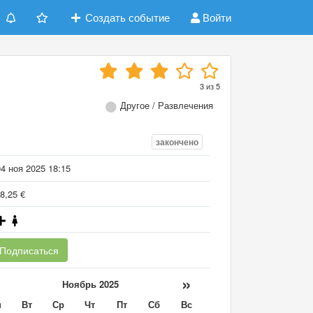
Создать событие
Войти
3
из
5
Другое / Развлечения
закончено
4 ноя 2025 18:15
8,25 €
Подписаться
«
»
Ноябрь 2025
н
Вт
Ср
Чт
Пт
Сб
Вс