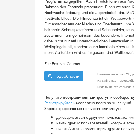
Programm aufgegriffen. Auch Produktionen aus Nach
Rahmen des Festivals präsentiert. Einen weiteren K
Nachwuchsförderung und die Jugendarbeit dar. Maßge
Festivals bildet. Die Filmschau ist ein Wettbewerb 
Filmemacher aus der Nieder- und Oberlausitz, ihre
bekannte Schauspielerinnen und Schauspieler, ren
zusammen, um gemeinsam das besondere, internation
dabei nicht nur auf unterschiedlichen Leinwänden 
Weltspiegelstatt, sondern auch innerhalb eines u
mehr. Außerdem wird es insgesamt drei Wettbewerbe
FilmFestival Cottbus
Нажимая на кнопку "Подр
Подробности
На сайте партнеров дей
Билеты на это событие п
Получите
неограниченный
доступ к сообществ
Регистрируйтесь
бесплатно всего за 10 секунд!
Зарегистрированные пользователи могут:
договариваться с другими пользователям
найти других пользователей, которые тож
писать/читать комментарии других польз