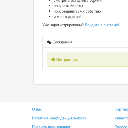
смотреть/оставлять оценки
покупать билеты
присоединиться к событию
и много другое!
Уже зарегистрированы?
Войдите в систему!
Сообщения
Нет данных
О нас
Партне
Политика конфиденциальности
Инвест
Правила пользования
Пресса