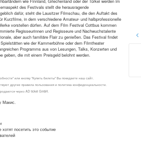
barländern wie Finnland, Griechenland oder der Türkei werden im
ernaspekt des Festivals stellt die herausragende
blich dafür, steht die Lausitzer Filmschau, die den Auftakt des
für Kurzfilme, in dem verschiedene Amateur- und halbprofessionelle
 Werke vorstellen dürfen. Auf dem Film Festival Cottbus kommen
ommierte Regisseurinnen und Regisseure und Nachwuchstalente
ale, aber auch familiäre Flair zu genießen. Das Festival findet
in Spielstätten wie der Kammerbühne oder dem Filmtheater
mfangreichen Programms aus von Lesungen, Talks, Konzerten und
 geben, die mit einem Preisgeld belohnt werden.
обности" или кнопку "Купить билеты" Вы покидаете наш сайт.
ствуют другие правила пользования и политика конфиденциальности.
родаются через AD ticket GmbH.
у Макис.
и
е хотят посетить это событие
ователей