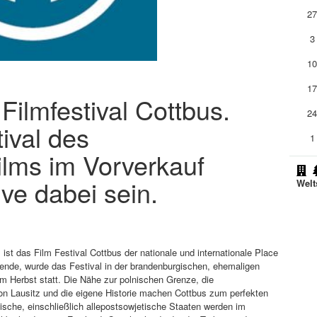
2
3
1
1
 Filmfestival Cottbus.
2
ival des
1
ilms im Vorverkauf
ive dabei sein.
Welt
st das Film Festival Cottbus der nationale und internationale Place
Wende, wurde das Festival in der brandenburgischen, ehemaligen
im Herbst statt. Die Nähe zur polnischen Grenze, die
ion Lausitz und die eigene Historie machen Cottbus zum perfekten
ische, einschließlich allepostsowjetische Staaten werden im