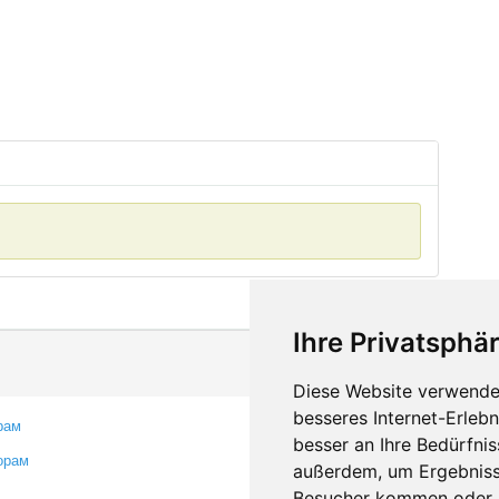
Ihre Privatsphär
Diese Website verwendet
besseres Internet-Erleb
рам
Контакты
besser an Ihre Bedürfni
орам
Оставить отзыв
außerdem, um Ergebniss
Сообщить об ошибке
Besucher kommen oder u