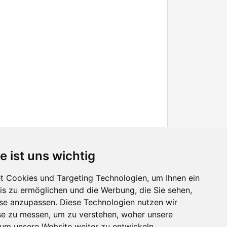
e ist uns wichtig
 Cookies und Targeting Technologien, um Ihnen ein
nis zu ermöglichen und die Werbung, die Sie sehen,
Facebook
sse anzupassen. Diese Technologien nutzen wir
Twitter
e zu messen, um zu verstehen, woher unsere
YouTube
m unsere Website weiter zu entwickeln.