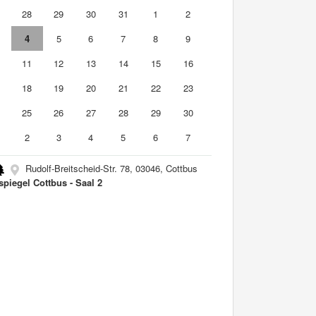
7
28
29
30
31
1
2
4
5
6
7
8
9
0
11
12
13
14
15
16
7
18
19
20
21
22
23
4
25
26
27
28
29
30
2
3
4
5
6
7
Rudolf-Breitscheid-Str. 78, 03046, Cottbus
spiegel Cottbus - Saal 2