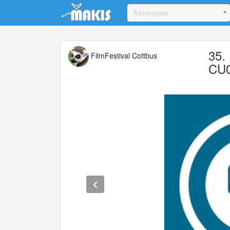
Update cookies preferences
Категория
35.
FilmFestival Cottbus
CU