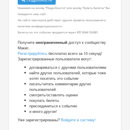
Нажимая на кнопку "Подробности" или кнопку "Купить билеты" Вы
покидаете наш сайт.
На сайте партнеров действуют другие правила пользования и
политика конфиденциальности.
Билеты на это событие продаются через AD ticket GmbH.
Получите
неограниченный
доступ к сообществу
Макис.
Регистрируйтесь
бесплатно всего за 10 секунд!
Зарегистрированные пользователи могут:
договариваться с другими пользователями
найти других пользователей, которые тоже
хотят посетить это событие
писать/читать комментарии других
пользователей
смотреть/оставлять оценки
покупать билеты
присоединиться к событию
и много другое!
Уже зарегистрированы?
Войдите в систему!