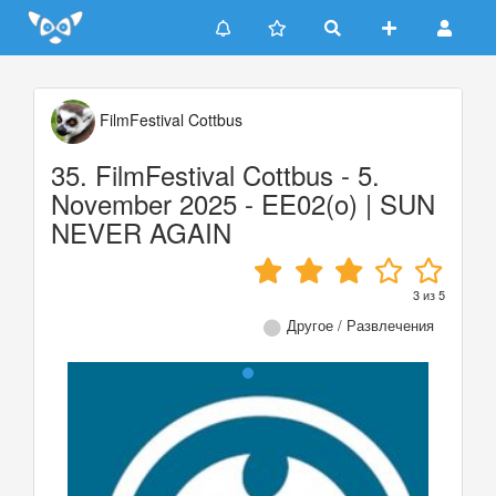
Update cookies preferences
FilmFestival Cottbus
35. FilmFestival Cottbus - 5.
November 2025 - EE02(o) | SUN
NEVER AGAIN
3
из
5
Другое / Развлечения