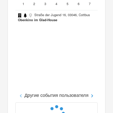
1
2
3
4
5
6
7
Straße der Jugend 16, 03046, Cottbus
Obenkino im Glad-House
Другие события пользователя