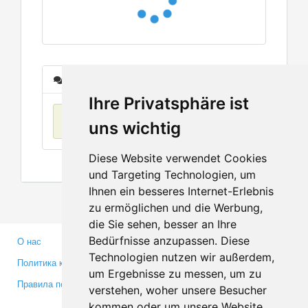
Сообщения
Ihre Privatsphäre ist
Нет данных
uns wichtig
Diese Website verwendet Cookies
und Targeting Technologien, um
Ihnen ein besseres Internet-Erlebnis
zu ermöglichen und die Werbung,
die Sie sehen, besser an Ihre
Bedürfnisse anzupassen. Diese
О нас
Партнерам
Technologien nutzen wir außerdem,
Политика конфиденциальности
Инвесторам
um Ergebnisse zu messen, um zu
Правила пользования
Пресса
verstehen, woher unsere Besucher
Медиа
kommen oder um unsere Website