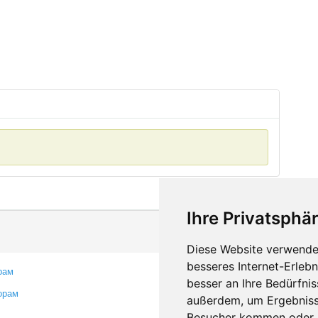
Ihre Privatsphär
Diese Website verwendet
besseres Internet-Erleb
рам
Контакты
besser an Ihre Bedürfni
орам
Оставить отзыв
außerdem, um Ergebniss
Сообщить об ошибке
Besucher kommen oder u