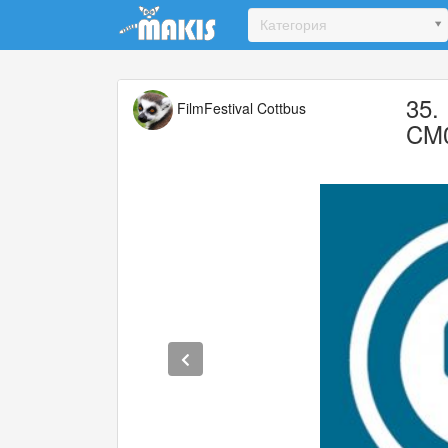
Update cookies preferences
Категория
35.
FilmFestival Cottbus
CM