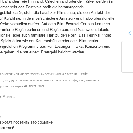
barländern wie Finnland, Griechenland oder der Türkei werden im
ernaspekt des Festivals stellt die herausragende
blich dafür, steht die Lausitzer Filmschau, die den Auftakt des
für Kurzfilme, in dem verschiedene Amateur- und halbprofessionelle
 Werke vorstellen dürfen. Auf dem Film Festival Cottbus kommen
ommierte Regisseurinnen und Regisseure und Nachwuchstalente
ale, aber auch familiäre Flair zu genießen. Das Festival findet
in Spielstätten wie der Kammerbühne oder dem Filmtheater
mfangreichen Programms aus von Lesungen, Talks, Konzerten und
 geben, die mit einem Preisgeld belohnt werden.
обности" или кнопку "Купить билеты" Вы покидаете наш сайт.
ствуют другие правила пользования и политика конфиденциальности.
родаются через AD ticket GmbH.
у Макис.
и
е хотят посетить это событие
ователей