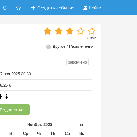
Создать событие
Войти
3
из
5
Другое / Развлечения
закончено
7 ноя 2025 20:30
8,25 €
Подписаться
«
»
Ноябрь 2025
н
Вт
Ср
Чт
Пт
Сб
Вс