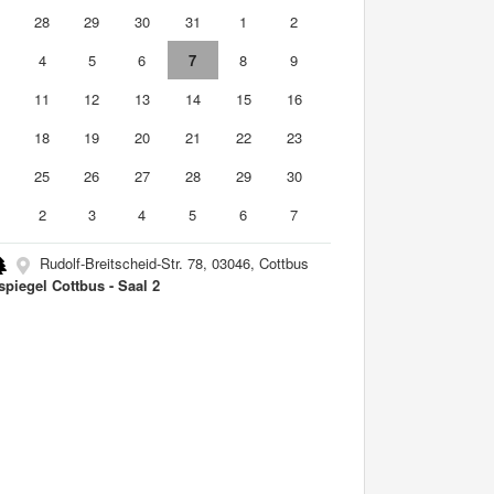
7
28
29
30
31
1
2
4
5
6
7
8
9
0
11
12
13
14
15
16
7
18
19
20
21
22
23
4
25
26
27
28
29
30
2
3
4
5
6
7
Rudolf-Breitscheid-Str. 78, 03046, Cottbus
spiegel Cottbus - Saal 2