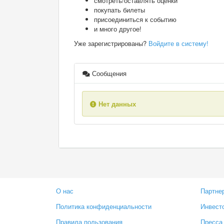
смотреть/оставлять оценки
покупать билеты
присоединиться к событию
и много другое!
Уже зарегистрированы?
Войдите в систему!
Сообщения
Нет данных
О нас
Партне
Политика конфиденциальности
Инвест
Правила пользования
Пресса