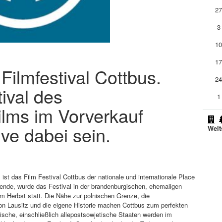
2
3
1
1
 Filmfestival Cottbus.
2
ival des
1
ilms im Vorverkauf
ive dabei sein.
Welt
st das Film Festival Cottbus der nationale und internationale Place
Wende, wurde das Festival in der brandenburgischen, ehemaligen
im Herbst statt. Die Nähe zur polnischen Grenze, die
ion Lausitz und die eigene Historie machen Cottbus zum perfekten
ische, einschließlich allepostsowjetische Staaten werden im