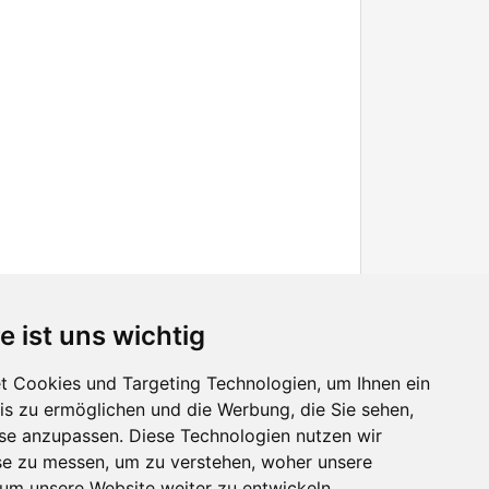
e ist uns wichtig
 Cookies und Targeting Technologien, um Ihnen ein
nis zu ermöglichen und die Werbung, die Sie sehen,
Facebook
sse anzupassen. Diese Technologien nutzen wir
Twitter
e zu messen, um zu verstehen, woher unsere
YouTube
m unsere Website weiter zu entwickeln.