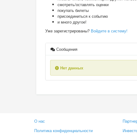
смотреть/оставлять оценки
покупать билеты
присоединиться к событию
и много другое!
Уже зарегистрированы?
Войдите в систему!
Сообщения
Нет данных
О нас
Партне
Политика конфиденциальности
Инвест