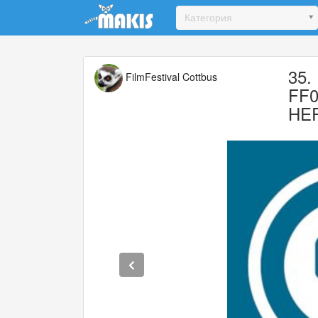
Update cookies preferences
Категория
35.
FilmFestival Cottbus
FF0
HE