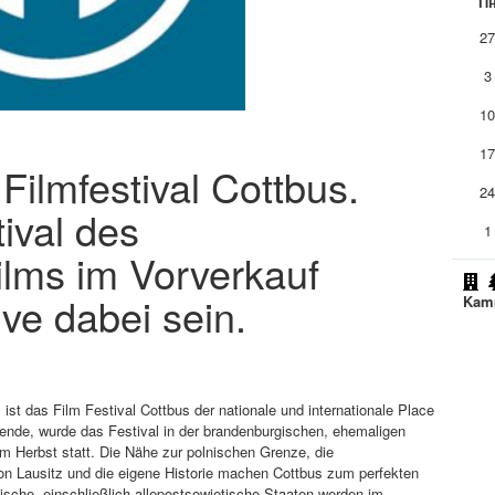
П
2
3
1
1
 Filmfestival Cottbus.
2
ival des
1
ilms im Vorverkauf
ive dabei sein.
Kam
st das Film Festival Cottbus der nationale und internationale Place
Wende, wurde das Festival in der brandenburgischen, ehemaligen
im Herbst statt. Die Nähe zur polnischen Grenze, die
ion Lausitz und die eigene Historie machen Cottbus zum perfekten
ische, einschließlich allepostsowjetische Staaten werden im