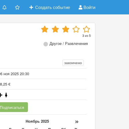
Создать событие
Войти
3
из
5
T
Другое / Развлечения
закончено
6 ноя 2025 20:30
8,25 €
Подписаться
«
»
Ноябрь 2025