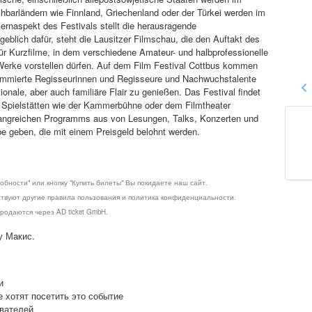
barländern wie Finnland, Griechenland oder der Türkei werden im
ernaspekt des Festivals stellt die herausragende
blich dafür, steht die Lausitzer Filmschau, die den Auftakt des
für Kurzfilme, in dem verschiedene Amateur- und halbprofessionelle
 Werke vorstellen dürfen. Auf dem Film Festival Cottbus kommen
ommierte Regisseurinnen und Regisseure und Nachwuchstalente
ale, aber auch familiäre Flair zu genießen. Das Festival findet
in Spielstätten wie der Kammerbühne oder dem Filmtheater
mfangreichen Programms aus von Lesungen, Talks, Konzerten und
 geben, die mit einem Preisgeld belohnt werden.
обности" или кнопку "Купить билеты" Вы покидаете наш сайт.
ствуют другие правила пользования и политика конфиденциальности.
родаются через AD ticket GmbH.
у Макис.
и
е хотят посетить это событие
ователей