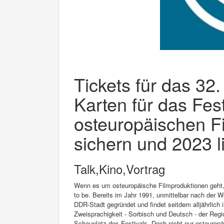
Tickets für das 32.
Karten für das Fest
osteuropäischen F
sichern und 2023 l
Talk,Kino,Vortrag
Wenn es um osteuropäische Filmproduktionen geht, i
to be. Bereits im Jahr 1991, unmittelbar nach der 
DDR-Stadt gegründet und findet seitdem alljährlich 
Zweisprachigkeit - Sorbisch und Deutsch - der Reg
Schauplatz des Festivals. Doch nicht nur osteuropä