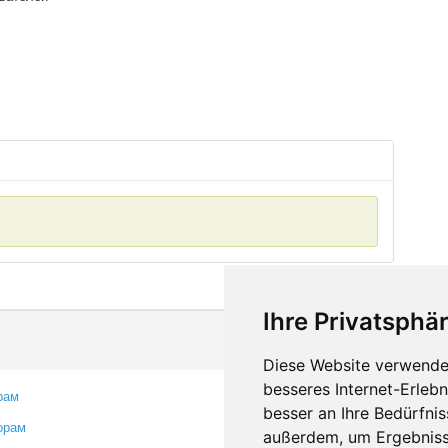
Ihre Privatsphär
Diese Website verwendet
besseres Internet-Erleb
рам
Контакты
besser an Ihre Bedürfni
орам
Оставить отзыв
außerdem, um Ergebniss