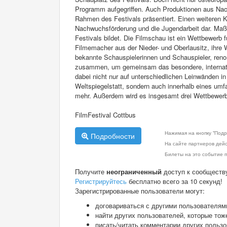
Programm aufgegriffen. Auch Produktionen aus Nach
Rahmen des Festivals präsentiert. Einen weiteren K
Nachwuchsförderung und die Jugendarbeit dar. Maßge
Festivals bildet. Die Filmschau ist ein Wettbewerb 
Filmemacher aus der Nieder- und Oberlausitz, ihre
bekannte Schauspielerinnen und Schauspieler, ren
zusammen, um gemeinsam das besondere, internation
dabei nicht nur auf unterschiedlichen Leinwänden 
Weltspiegelstatt, sondern auch innerhalb eines u
mehr. Außerdem wird es insgesamt drei Wettbewerbe
FilmFestival Cottbus
Нажимая на кнопку "Подр
Подробности
На сайте партнеров дей
Билеты на это событие п
Получите
неограниченный
доступ к сообществ
Регистрируйтесь
бесплатно всего за 10 секунд!
Зарегистрированные пользователи могут:
договариваться с другими пользователям
найти других пользователей, которые тож
писать/читать комментарии других польз