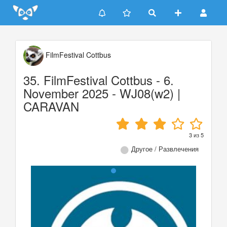
Update cookies preferences
FilmFestival Cottbus
35. FilmFestival Cottbus - 6.
November 2025 - WJ08(w2) |
CARAVAN
3
из
5
Другое / Развлечения