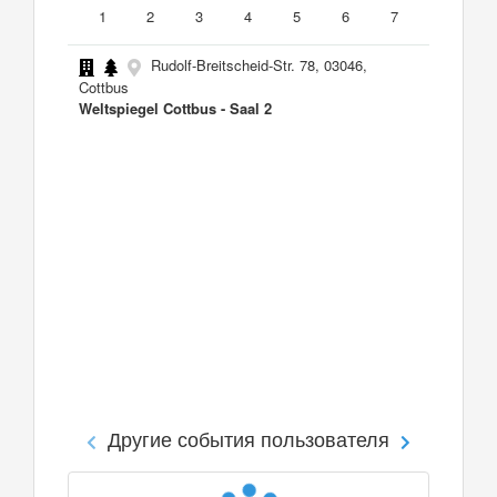
1
2
3
4
5
6
7
Rudolf-Breitscheid-Str. 78, 03046,
Cottbus
Weltspiegel Cottbus - Saal 2
Другие события пользователя