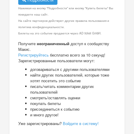
Нажимая на кнопку "Подробности" или кнопку "Купить билеты" Вы
покидаете наш сайт.
На сайте партнеров действуют другие правила пользования и
политика конфиденциальности.
Билеты на это событие продаются через AD ticket GmbH.
Получите
неограниченный
доступ к сообществу
Макис.
Регистрируйтесь
бесплатно всего за 10 секунд!
Зарегистрированные пользователи могут:
договариваться с другими пользователями
найти других пользователей, которые тоже
хотят посетить это событие
писать/читать комментарии других
пользователей
смотреть/оставлять оценки
покупать билеты
присоединиться к событию
и много другое!
Уже зарегистрированы?
Войдите в систему!