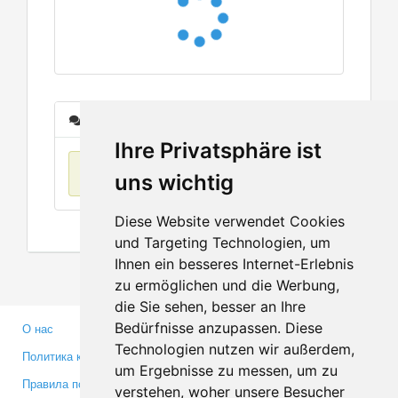
Сообщения
Ihre Privatsphäre ist
Нет данных
uns wichtig
Diese Website verwendet Cookies
und Targeting Technologien, um
Ihnen ein besseres Internet-Erlebnis
zu ermöglichen und die Werbung,
die Sie sehen, besser an Ihre
Bedürfnisse anzupassen. Diese
О нас
Партнерам
Technologien nutzen wir außerdem,
Политика конфиденциальности
Инвесторам
um Ergebnisse zu messen, um zu
Правила пользования
Пресса
verstehen, woher unsere Besucher