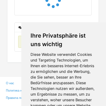
Сообщения
Ihre Privatsphäre ist
Нет данных
uns wichtig
Diese Website verwendet Cookies
und Targeting Technologien, um
Ihnen ein besseres Internet-Erlebnis
zu ermöglichen und die Werbung,
die Sie sehen, besser an Ihre
Bedürfnisse anzupassen. Diese
О нас
Партнерам
Technologien nutzen wir außerdem,
Политика конфиденциальности
Инвесторам
um Ergebnisse zu messen, um zu
Правила пользования
Пресса
verstehen, woher unsere Besucher
Медиа
kommen oder um unsere Website