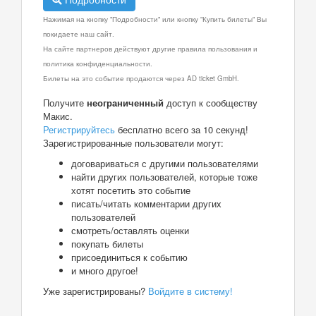
Нажимая на кнопку "Подробности" или кнопку "Купить билеты" Вы
покидаете наш сайт.
На сайте партнеров действуют другие правила пользования и
политика конфиденциальности.
Билеты на это событие продаются через AD ticket GmbH.
Получите
неограниченный
доступ к сообществу
Макис.
Регистрируйтесь
бесплатно всего за 10 секунд!
Зарегистрированные пользователи могут:
договариваться с другими пользователями
найти других пользователей, которые тоже
хотят посетить это событие
писать/читать комментарии других
пользователей
смотреть/оставлять оценки
покупать билеты
присоединиться к событию
и много другое!
Уже зарегистрированы?
Войдите в систему!