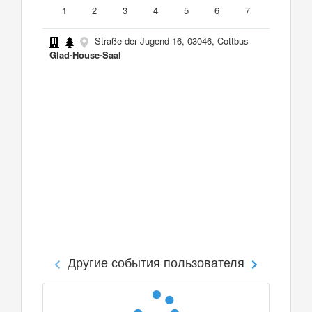
1
2
3
4
5
6
7
Straße der Jugend 16, 03046, Cottbus
Glad-House-Saal
Другие события пользователя