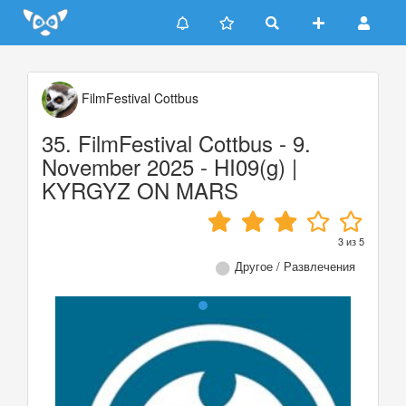
Update cookies preferences
FilmFestival Cottbus
35. FilmFestival Cottbus - 9.
November 2025 - HI09(g) |
KYRGYZ ON MARS
3
из
5
Другое / Развлечения