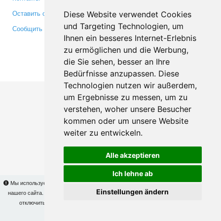
Оставить отзыв
Twitter
Diese Website verwendet Cookies
und Targeting Technologien, um
Сообщить об ошибке
YouTube
Ihnen ein besseres Internet-Erlebnis
Google+
zu ermöglichen und die Werbung,
die Sie sehen, besser an Ihre
Makis
© Copyright 2026
Bedürfnisse anzupassen. Diese
Technologien nutzen wir außerdem,
um Ergebnisse zu messen, um zu
verstehen, woher unsere Besucher
kommen oder um unsere Website
weiter zu entwickeln.
Alle akzeptieren
Ich lehne ab
Мы используем cookies для того, чтобы Вы могли использовать весь функционал
Einstellungen ändern
нашего сайта. На
этой странице
Вы сможете узнать подробности и, при желании,
отключить использование cookies. Продолжая пользоваться сайтом, Вы
подтверждаете свое согласие.
OK