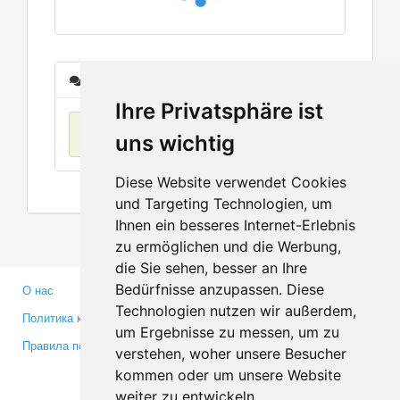
Сообщения
Ihre Privatsphäre ist
Нет данных
uns wichtig
Diese Website verwendet Cookies
und Targeting Technologien, um
Ihnen ein besseres Internet-Erlebnis
zu ermöglichen und die Werbung,
die Sie sehen, besser an Ihre
Bedürfnisse anzupassen. Diese
О нас
Партнерам
Technologien nutzen wir außerdem,
Политика конфиденциальности
Инвесторам
um Ergebnisse zu messen, um zu
Правила пользования
Пресса
verstehen, woher unsere Besucher
Медиа
kommen oder um unsere Website
weiter zu entwickeln.