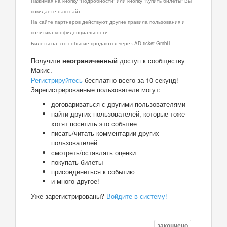
Нажимая на кнопку "Подробности" или кнопку "Купить билеты" Вы
покидаете наш сайт.
На сайте партнеров действуют другие правила пользования и
политика конфиденциальности.
Билеты на это событие продаются через AD ticket GmbH.
Получите
неограниченный
доступ к сообществу
Макис.
Регистрируйтесь
бесплатно всего за 10 секунд!
Зарегистрированные пользователи могут:
договариваться с другими пользователями
найти других пользователей, которые тоже
хотят посетить это событие
писать/читать комментарии других
пользователей
смотреть/оставлять оценки
покупать билеты
присоединиться к событию
и много другое!
Уже зарегистрированы?
Войдите в систему!
закончено