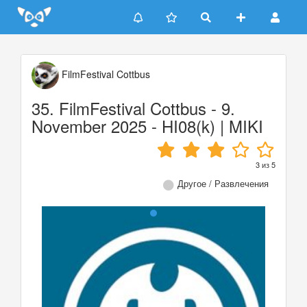
Update cookies preferences
FilmFestival Cottbus
35. FilmFestival Cottbus - 9.
November 2025 - HI08(k) | MIKI
3
из
5
Другое / Развлечения