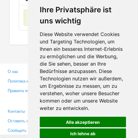
Ihre Privatsphäre ist
Нет данных
uns wichtig
Diese Website verwendet Cookies
und Targeting Technologien, um
Ihnen ein besseres Internet-Erlebnis
zu ermöglichen und die Werbung,
die Sie sehen, besser an Ihre
Bedürfnisse anzupassen. Diese
О нас
Партнерам
Technologien nutzen wir außerdem,
Политика конфиденциальности
Инвесторам
um Ergebnisse zu messen, um zu
Правила пользования
Пресса
verstehen, woher unsere Besucher
Медиа
kommen oder um unsere Website
weiter zu entwickeln.
Контакты
Facebook
Оставить отзыв
Twitter
Alle akzeptieren
Сообщить об ошибке
YouTube
Ich lehne ab