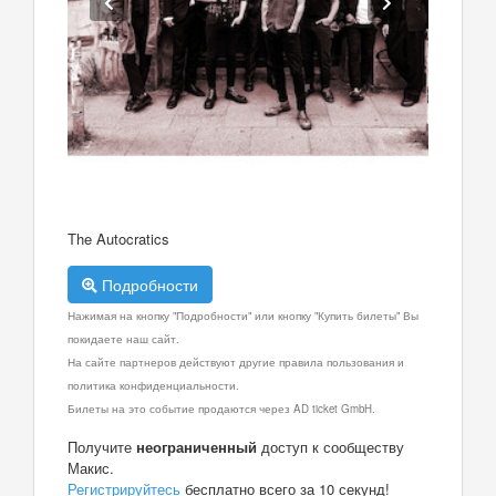
The Autocratics
Подробности
Нажимая на кнопку "Подробности" или кнопку "Купить билеты" Вы
покидаете наш сайт.
На сайте партнеров действуют другие правила пользования и
политика конфиденциальности.
Билеты на это событие продаются через AD ticket GmbH.
Получите
неограниченный
доступ к сообществу
Макис.
Регистрируйтесь
бесплатно всего за 10 секунд!