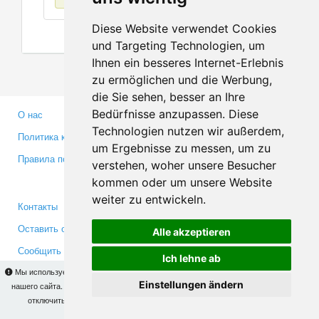
Diese Website verwendet Cookies
und Targeting Technologien, um
Ihnen ein besseres Internet-Erlebnis
zu ermöglichen und die Werbung,
die Sie sehen, besser an Ihre
Bedürfnisse anzupassen. Diese
О нас
Партнерам
Technologien nutzen wir außerdem,
Политика конфиденциальности
Инвесторам
um Ergebnisse zu messen, um zu
Правила пользования
Пресса
verstehen, woher unsere Besucher
Медиа
kommen oder um unsere Website
weiter zu entwickeln.
Контакты
Facebook
Оставить отзыв
Twitter
Alle akzeptieren
Сообщить об ошибке
YouTube
Ich lehne ab
Google+
Мы используем cookies для того, чтобы Вы могли использовать весь функционал
Einstellungen ändern
нашего сайта. На
этой странице
Вы сможете узнать подробности и, при желании,
отключить использование cookies. Продолжая пользоваться сайтом, Вы
Makis
© Copyright 2026
подтверждаете свое согласие.
OK