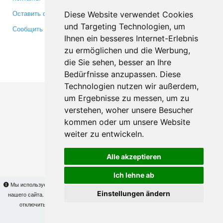
Оставить отзыв
Twitter
Diese Website verwendet Cookies
und Targeting Technologien, um
Сообщить об ошибке
YouTube
Ihnen ein besseres Internet-Erlebnis
Google+
zu ermöglichen und die Werbung,
die Sie sehen, besser an Ihre
Makis
© Copyright 2026
Bedürfnisse anzupassen. Diese
Technologien nutzen wir außerdem,
um Ergebnisse zu messen, um zu
verstehen, woher unsere Besucher
kommen oder um unsere Website
weiter zu entwickeln.
Alle akzeptieren
Ich lehne ab
Мы используем cookies для того, чтобы Вы могли использовать весь функционал
Einstellungen ändern
нашего сайта. На
этой странице
Вы сможете узнать подробности и, при желании,
отключить использование cookies. Продолжая пользоваться сайтом, Вы
подтверждаете свое согласие.
OK