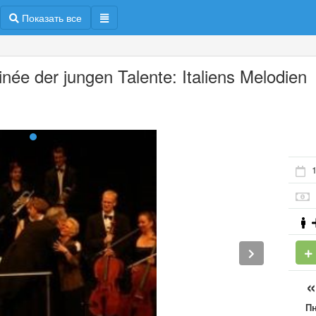
Показать все
inée der jungen Talente: Italiens Melodien
1
П