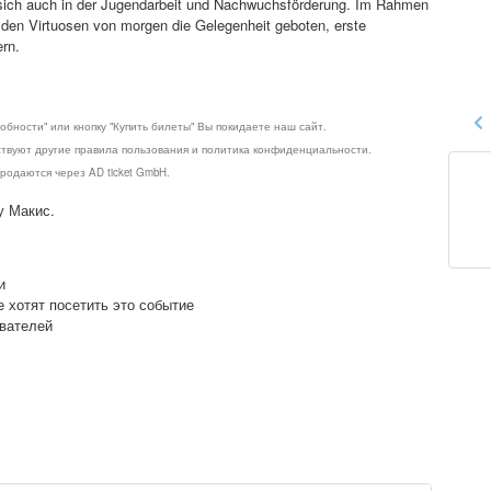
 sich auch in der Jugendarbeit und Nachwuchsförderung. Im Rahmen
 den Virtuosen von morgen die Gelegenheit geboten, erste
rn.
обности" или кнопку "Купить билеты" Вы покидаете наш сайт.
ствуют другие правила пользования и политика конфиденциальности.
родаются через AD ticket GmbH.
у Макис.
и
е хотят посетить это событие
ователей