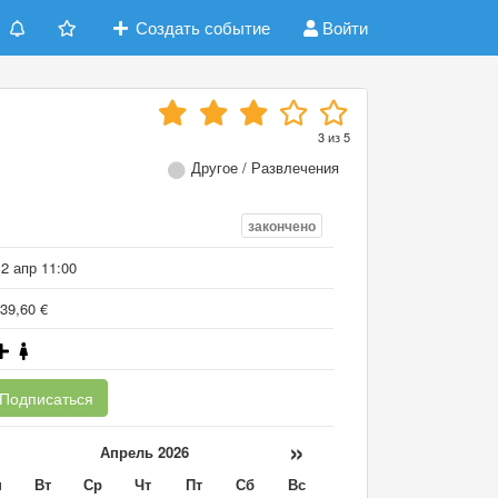
Создать событие
Войти
3
из
5
Другое / Развлечения
закончено
2 апр 11:00
39,60 €
Подписаться
«
»
Апрель 2026
н
Вт
Ср
Чт
Пт
Сб
Вс