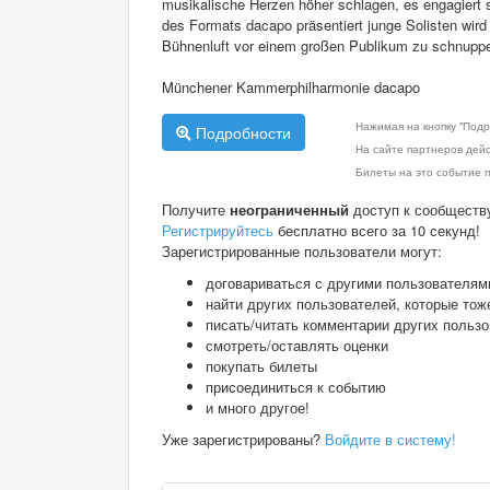
musikalische Herzen höher schlagen, es engagiert
des Formats dacapo präsentiert junge Solisten wird
Bühnenluft vor einem großen Publikum zu schnuppe
Münchener Kammerphilharmonie dacapo
Нажимая на кнопку "Подр
Подробности
На сайте партнеров дей
Билеты на это событие п
Получите
неограниченный
доступ к сообществ
Регистрируйтесь
бесплатно всего за 10 секунд!
Зарегистрированные пользователи могут:
договариваться с другими пользователям
найти других пользователей, которые тож
писать/читать комментарии других польз
смотреть/оставлять оценки
покупать билеты
присоединиться к событию
и много другое!
Уже зарегистрированы?
Войдите в систему!