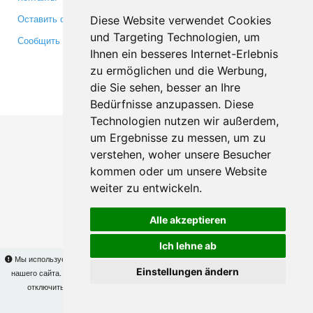
Оставить отзыв
Twitter
Diese Website verwendet Cookies
und Targeting Technologien, um
Сообщить об ошибке
YouTube
Ihnen ein besseres Internet-Erlebnis
Google+
zu ermöglichen und die Werbung,
die Sie sehen, besser an Ihre
Makis
© Copyright 2026
Bedürfnisse anzupassen. Diese
Technologien nutzen wir außerdem,
um Ergebnisse zu messen, um zu
verstehen, woher unsere Besucher
kommen oder um unsere Website
weiter zu entwickeln.
Alle akzeptieren
Ich lehne ab
Мы используем cookies для того, чтобы Вы могли использовать весь функционал
Einstellungen ändern
нашего сайта. На
этой странице
Вы сможете узнать подробности и, при желании,
отключить использование cookies. Продолжая пользоваться сайтом, Вы
подтверждаете свое согласие.
OK