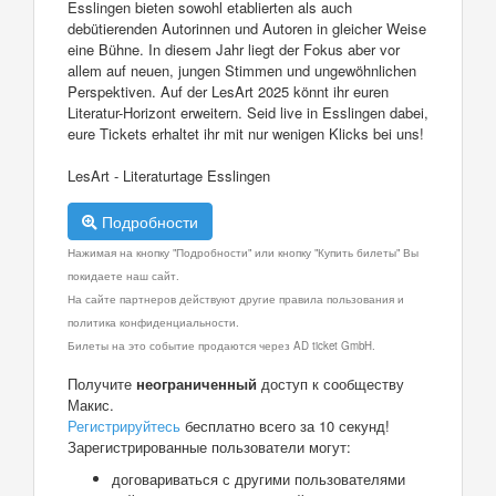
Esslingen bieten sowohl etablierten als auch
debütierenden Autorinnen und Autoren in gleicher Weise
eine Bühne. In diesem Jahr liegt der Fokus aber vor
allem auf neuen, jungen Stimmen und ungewöhnlichen
Perspektiven. Auf der LesArt 2025 könnt ihr euren
Literatur-Horizont erweitern. Seid live in Esslingen dabei,
eure Tickets erhaltet ihr mit nur wenigen Klicks bei uns!
LesArt - Literaturtage Esslingen
Подробности
Нажимая на кнопку "Подробности" или кнопку "Купить билеты" Вы
покидаете наш сайт.
На сайте партнеров действуют другие правила пользования и
политика конфиденциальности.
Билеты на это событие продаются через AD ticket GmbH.
Получите
неограниченный
доступ к сообществу
Макис.
Регистрируйтесь
бесплатно всего за 10 секунд!
Зарегистрированные пользователи могут:
договариваться с другими пользователями