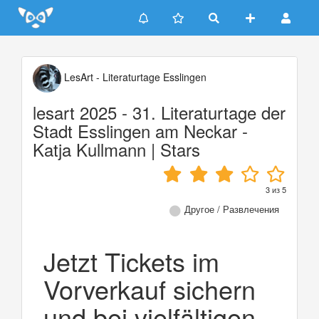
Update cookies preferences
LesArt - Literaturtage Esslingen
lesart 2025 - 31. Literaturtage der
Stadt Esslingen am Neckar -
Katja Kullmann | Stars
3
из
5
Другое / Развлечения
Jetzt Tickets im
Vorverkauf sichern
und bei vielfältigen