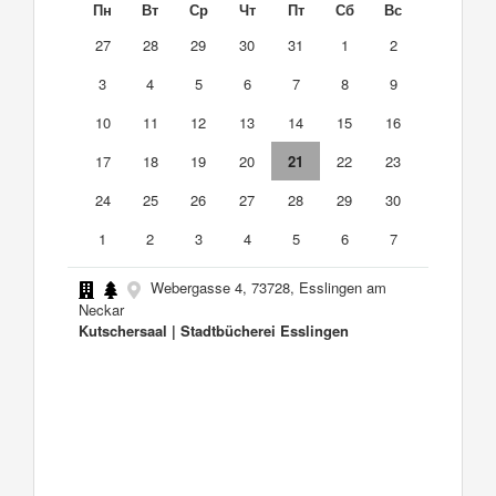
Пн
Вт
Ср
Чт
Пт
Сб
Вс
27
28
29
30
31
1
2
3
4
5
6
7
8
9
10
11
12
13
14
15
16
17
18
19
20
21
22
23
24
25
26
27
28
29
30
1
2
3
4
5
6
7
Webergasse 4, 73728, Esslingen am
Neckar
Kutschersaal | Stadtbücherei Esslingen