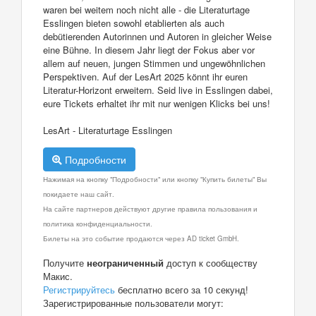
waren bei weitem noch nicht alle - die Literaturtage
Esslingen bieten sowohl etablierten als auch
debütierenden Autorinnen und Autoren in gleicher Weise
eine Bühne. In diesem Jahr liegt der Fokus aber vor
allem auf neuen, jungen Stimmen und ungewöhnlichen
Perspektiven. Auf der LesArt 2025 könnt ihr euren
Literatur-Horizont erweitern. Seid live in Esslingen dabei,
eure Tickets erhaltet ihr mit nur wenigen Klicks bei uns!
LesArt - Literaturtage Esslingen
Подробности
Нажимая на кнопку "Подробности" или кнопку "Купить билеты" Вы
покидаете наш сайт.
На сайте партнеров действуют другие правила пользования и
политика конфиденциальности.
Билеты на это событие продаются через AD ticket GmbH.
Получите
неограниченный
доступ к сообществу
Макис.
Регистрируйтесь
бесплатно всего за 10 секунд!
Зарегистрированные пользователи могут: