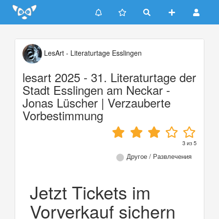
Update cookies preferences
LesArt - Literaturtage Esslingen
lesart 2025 - 31. Literaturtage der
Stadt Esslingen am Neckar -
Jonas Lüscher | Verzauberte
Vorbestimmung
3
из
5
Другое / Развлечения
Jetzt Tickets im
Vorverkauf sichern