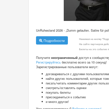
UnRuhestand 2026 - „Dumm gelaufen. Satire für polit
Нажимая на кнопку "Подр
Подробности
На сайте партнеров дей
Билеты на это событие п
Получите
неограниченный
доступ к сообществ
Регистрируйтесь
бесплатно всего за 10 секунд!
Зарегистрированные пользователи могут:
договариваться с другими пользователям
найти других пользователей, которые тож
писать/читать комментарии других польз
смотреть/оставлять оценки
покупать билеты
присоединиться к событию
и много другое!
Уже зарегистрированы?
Войдите в систему!