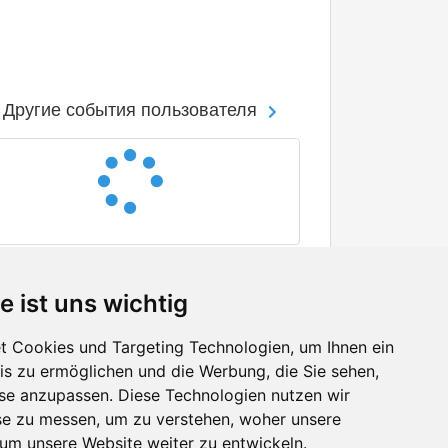
Другие события пользователя
e ist uns wichtig
 Cookies und Targeting Technologien, um Ihnen ein
nis zu ermöglichen und die Werbung, die Sie sehen,
Facebook
sse anzupassen. Diese Technologien nutzen wir
Twitter
e zu messen, um zu verstehen, woher unsere
YouTube
m unsere Website weiter zu entwickeln.