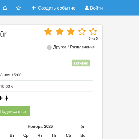
Создать событие
Войти
ür
3
из
5
Другое / Развлечения
активно
3 ноя 15:00
10,00 €
Подписаться
«
»
Ноябрь 2026
н
Вт
Ср
Чт
Пт
Сб
Вс