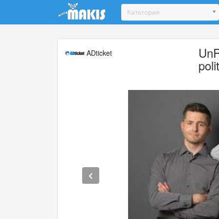
Update cookies preferences
Категория
UnR
ADticket
poli