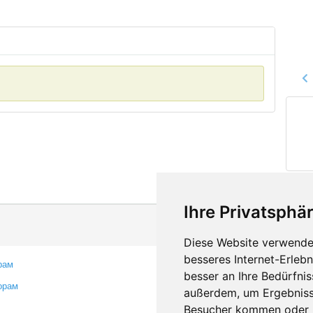
Ihre Privatsphär
Diese Website verwendet
besseres Internet-Erleb
рам
Контакты
besser an Ihre Bedürfni
орам
Оставить отзыв
außerdem, um Ergebniss
Сообщить об ошибке
Besucher kommen oder u