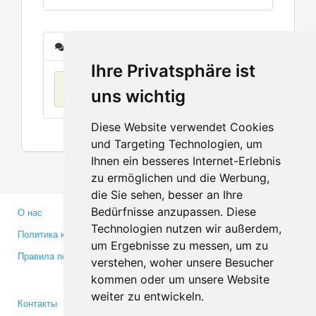
Сообщения
Ihre Privatsphäre ist
Нет данных
uns wichtig
Diese Website verwendet Cookies
und Targeting Technologien, um
Ihnen ein besseres Internet-Erlebnis
zu ermöglichen und die Werbung,
die Sie sehen, besser an Ihre
Bedürfnisse anzupassen. Diese
О нас
Партнерам
Technologien nutzen wir außerdem,
Политика конфиденциальности
Инвесторам
um Ergebnisse zu messen, um zu
Правила пользования
Пресса
verstehen, woher unsere Besucher
Медиа
kommen oder um unsere Website
weiter zu entwickeln.
Контакты
Facebook