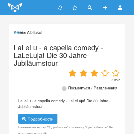
Update cookies preferences
ADticket
LaLeLu - a capella comedy -
LaLeLuja! Die 30 Jahre-
Jubiläumstour
3
из
5
Посмеяться / Развлечения
LaLeLu - a capella comedy - LaLeLuja! Die 30 Jahre-
Jubiläumstour
Подробности
Нажимая на кнопку "Подробности" или кнопку "Купить билеты" Вы
покидаете наш сайт.