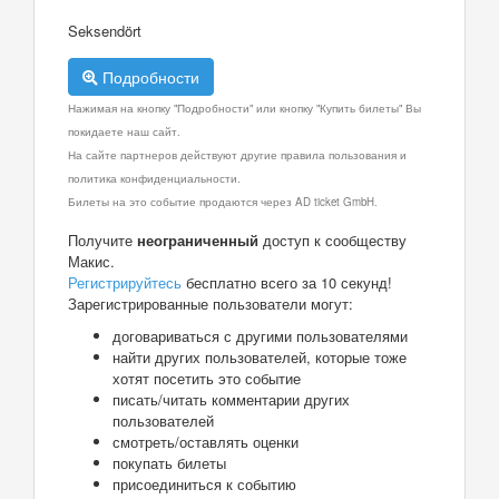
Seksendört
Подробности
Нажимая на кнопку "Подробности" или кнопку "Купить билеты" Вы
покидаете наш сайт.
На сайте партнеров действуют другие правила пользования и
политика конфиденциальности.
Билеты на это событие продаются через AD ticket GmbH.
Получите
неограниченный
доступ к сообществу
Макис.
Регистрируйтесь
бесплатно всего за 10 секунд!
Зарегистрированные пользователи могут:
договариваться с другими пользователями
найти других пользователей, которые тоже
хотят посетить это событие
писать/читать комментарии других
пользователей
смотреть/оставлять оценки
покупать билеты
присоединиться к событию