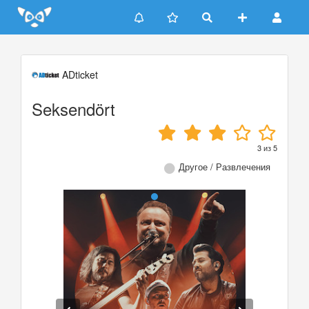
Update cookies preferences
ADticket
Seksendört
3
из
5
Другое / Развлечения