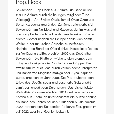
Pop,Rock
Seksendört - Pop-Rock aus Ankara Die Band wurde
1999 in Ankara durch die heutigen Mitglieder Tuna
Velibaşoğlu, Arif Erdem Ocak, İsmail Okan Özen und
Serter Karadeniz gegründet. Zunächst orientierte sich
Seksendört am Nu Metal und Rapcore, der im Ausland
durch englischsprachige Bands gerade seine Blütezeit
erlebte. Später begann die Gruppe schließlich damit,
Werke in der türkischen Sprache zu verfassen.
Nachdem die Band der Öffentlichkeit kostenlose Demos
zur Verfügung stellte, erschien 2005 das Debütalbum
Seksendört. Die Platte entwickelte sich prompt zum
Erfolg und steigerte die Popularität der Gruppe. Das
zweite Album KGB, das durch verschiedene Interpreten
und Bands wie Mogollar, maNga oder Ayna inspiriert
wurde, erschien im Jahr 2008. Die Platte überbot den
Erfolg des Debüts sogar und bescherte Seksendört
damit den endgültigen Durchbruch. Das bisher letzte
Werk Akiyor Zaman erschien 2011 und bescherte der
Kombo aus Anatolien unter anderem die Auszeichnung
als Band des Jahres bei den türkischen Music Awards.
2020 trennten sich Seksendört für kurze Zeit, gaben im
Juli 2022 aber ihre Reunion bekannt.