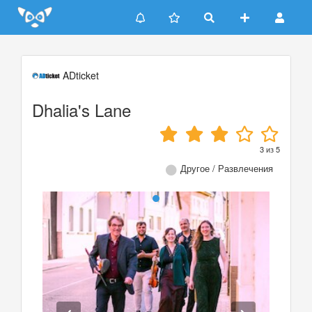
Update cookies preferences
ADticket
Dhalia's Lane
3
из
5
Другое / Развлечения