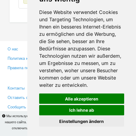
Diese Website verwendet Cookies
und Targeting Technologien, um
Ihnen ein besseres Internet-Erlebnis
zu ermöglichen und die Werbung,
die Sie sehen, besser an Ihre
Bedürfnisse anzupassen. Diese
О нас
Партнерам
Technologien nutzen wir außerdem,
Политика конфиденциальности
Инвесторам
um Ergebnisse zu messen, um zu
Правила пользования
Пресса
verstehen, woher unsere Besucher
Медиа
kommen oder um unsere Website
weiter zu entwickeln.
Контакты
Facebook
Оставить отзыв
Twitter
Alle akzeptieren
Сообщить об ошибке
YouTube
Ich lehne ab
Google+
Мы используем cookies для того, чтобы Вы могли использовать весь функционал
Einstellungen ändern
нашего сайта. На
этой странице
Вы сможете узнать подробности и, при желании,
отключить использование cookies. Продолжая пользоваться сайтом, Вы
Makis
© Copyright 2026
подтверждаете свое согласие.
OK