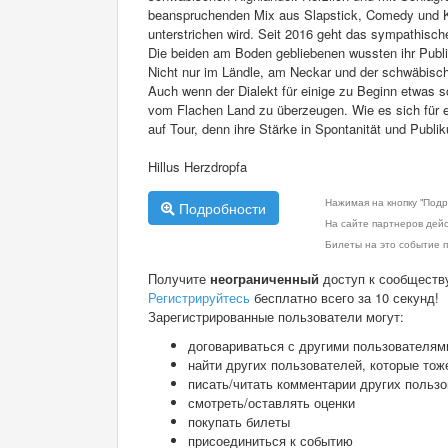
beanspruchenden Mix aus Slapstick, Comedy und K
unterstrichen wird. Seit 2016 geht das sympathisch
Die beiden am Boden gebliebenen wussten ihr Publi
Nicht nur im Ländle, am Neckar und der schwäbische
Auch wenn der Dialekt für einige zu Beginn etwas s
vom Flachen Land zu überzeugen. Wie es sich für ech
auf Tour, denn ihre Stärke in Spontanität und Pub
Hillus Herzdropfa
Нажимая на кнопку "Подр
Подробности
На сайте партнеров дей
Билеты на это событие п
Получите
неограниченный
доступ к сообществ
Регистрируйтесь
бесплатно всего за 10 секунд!
Зарегистрированные пользователи могут:
договариваться с другими пользователям
найти других пользователей, которые тож
писать/читать комментарии других польз
смотреть/оставлять оценки
покупать билеты
присоединиться к событию