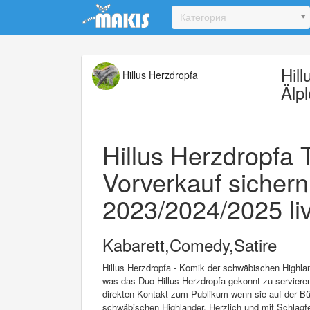
Update cookies preferences
Категория
Hil
Hillus Herzdropfa
Älpl
Hillus Herzdropfa T
Vorverkauf sicher
2023/2024/2025 liv
Kabarett,Comedy,Satire
Hillus Herzdropfa - Komik der schwäbischen Highla
was das Duo Hillus Herzdropfa gekonnt zu servieren 
direkten Kontakt zum Publikum wenn sie auf der Büh
schwäbischen Highlander. Herzlich und mit Schlagfe