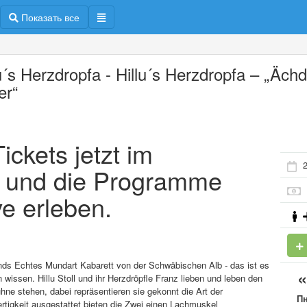
Показать все
lu´s Herzdropfa - Hillu´s Herzdropfa – „Äch
er“
ickets jetzt im
2
n und die Programme
e erleben.
nds Echtes Mundart Kabarett von der Schwäbischen Alb - das ist es
wissen. Hillu Stoll und ihr Herzdröpfle Franz lieben und leben den
ne stehen, dabei repräsentieren sie gekonnt die Art der
П
rtigkeit ausgestattet bieten die Zwei einen Lachmuskel