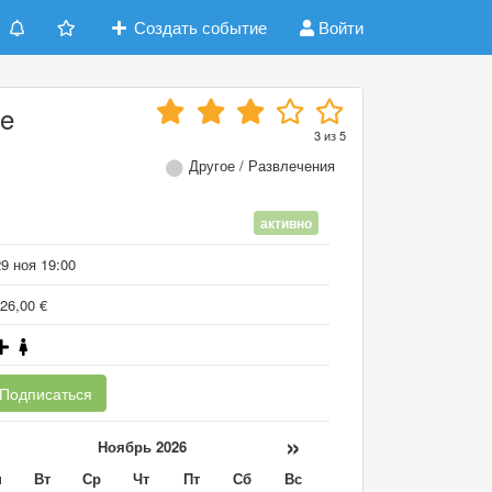
Создать событие
Войти
de
3
из
5
Другое / Развлечения
активно
9 ноя 19:00
26,00 €
Подписаться
«
»
Ноябрь 2026
н
Вт
Ср
Чт
Пт
Сб
Вс