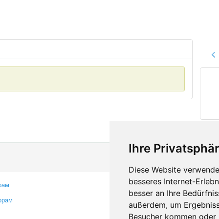
Ihre Privatsphär
Diese Website verwendet
besseres Internet-Erleb
рам
Контакты
besser an Ihre Bedürfni
орам
Оставить отзыв
außerdem, um Ergebniss
Сообщить об ошибке
Besucher kommen oder u