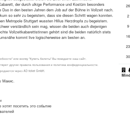
abarett, der durch ulkige Performance und Kostüm besonders
2
e Duo in den besten Jahren dem Job auf der Bühne in Vollzeit nach.
kum so sehr zu begeistern, dass sie diesen Schritt wagen konnten.
2
n Metropole Stuttgart wussten Hillus Herzdropfa zu begeistern.
9
chwer verständlich sein mag, wissen die beiden auch diejenigen
te Vollzeitkabarettistinnen gehört sind die beiden natürlich stets
1
likumsnähe kommt live logischerweise am besten an.
2
3
обности" или кнопку "Купить билеты" Вы покидаете наш сайт.
ствуют другие правила пользования и политика конфиденциальности.
родаются через AD ticket GmbH.
Mind
у Макис.
и
е хотят посетить это событие
ователей