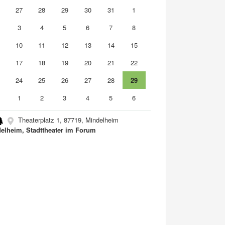
6
27
28
29
30
31
1
3
4
5
6
7
8
10
11
12
13
14
15
6
17
18
19
20
21
22
3
24
25
26
27
28
29
0
1
2
3
4
5
6
Theaterplatz 1, 87719, Mindelheim
elheim, Stadttheater im Forum