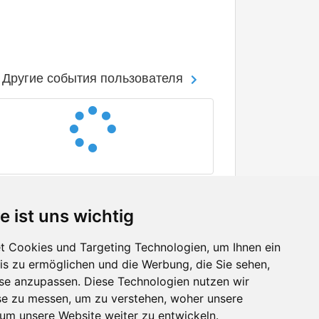
Другие события пользователя
e ist uns wichtig
 Cookies und Targeting Technologien, um Ihnen ein
nis zu ermöglichen und die Werbung, die Sie sehen,
Facebook
sse anzupassen. Diese Technologien nutzen wir
Twitter
e zu messen, um zu verstehen, woher unsere
YouTube
m unsere Website weiter zu entwickeln.