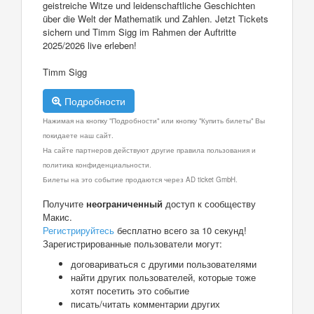
geistreiche Witze und leidenschaftliche Geschichten
über die Welt der Mathematik und Zahlen. Jetzt Tickets
sichern und Timm Sigg im Rahmen der Auftritte
2025/2026 live erleben!
Timm Sigg
Подробности
Нажимая на кнопку "Подробности" или кнопку "Купить билеты" Вы
покидаете наш сайт.
На сайте партнеров действуют другие правила пользования и
политика конфиденциальности.
Билеты на это событие продаются через AD ticket GmbH.
Получите
неограниченный
доступ к сообществу
Макис.
Регистрируйтесь
бесплатно всего за 10 секунд!
Зарегистрированные пользователи могут:
договариваться с другими пользователями
найти других пользователей, которые тоже
хотят посетить это событие
писать/читать комментарии других