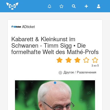
Update cookies preferences
ADticket
Kabarett & Kleinkunst im
Schwanen - Timm Sigg • Die
formelhafte Welt des Mathé-Profs
3
из
5
Другое / Развлечения