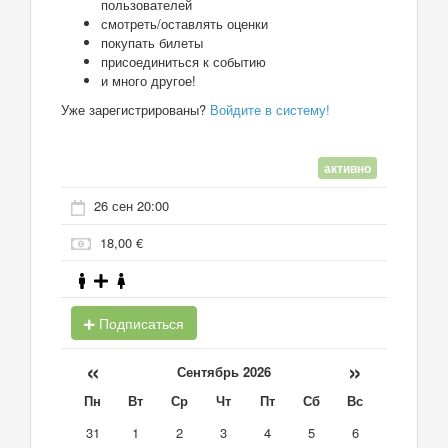
пользователей
смотреть/оставлять оценки
покупать билеты
присоединиться к событию
и много другое!
Уже зарегистрированы?
Войдите в систему!
активно
26 сен 20:00
18,00 €
Подписаться
«
»
Сентябрь 2026
Пн
Вт
Ср
Чт
Пт
Сб
Вс
31
1
2
3
4
5
6