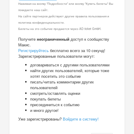
Нажимая на кнопку "Подробности" или кнопку "Купить билеты" Вы
покидаете наш сайт.
На сайте партнеров действуют другие правила пользования и
политика конфиденциальности.
Билеты на это событие продаются через AD ticket GmbH.
Получите
неограниченный
доступ к сообществу
Макис.
Регистрируйтесь
бесплатно всего за 10 секунд!
Зарегистрированные пользователи могут:
договариваться с другими пользователями
найти других пользователей, которые тоже
хотят посетить это событие
писать/читать комментарии других
пользователей
смотреть/оставлять оценки
покупать билеты
присоединиться к событию
и много другое!
Уже зарегистрированы?
Войдите в систему!