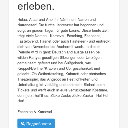
erleben.
Helau, Alaaf und Ahoi ihr Närrinnen, Narren und
Narrenesen! Die fünfte Jahreszeit hat begonnen und
sorgt an grauen Tagen für gute Laune. Diese bunte Zeit
trägt viele Namen - Karneval, Fasching, Fasnacht,
Fastelovend, Fasnet oder auch Fasteleer - und erstreckt
sich von November bis Aschermittwoch. In dieser
Periode wird in ganz Deutschland ausgelassen bei
wilden Partys, geselligen Sitzungen oder Umzügen
gemeinsam gefeiert und bei Süßgebäck, wie
Kreppel/Berliner/Krapfen und Co. geschunkelt und
gelacht. Ob Weiberfasching, Kabarett oder närrisches
Theaterspiel, das Angebot an Festlichkeiten und
Unterhaltung ist vielfältig und zahlreich! Sichert euch
Tickets und werft euch in eure verrücktesten Kostüme,
denn jetzt heißt es: Zicke Zacke Zicke Zacke - Hoi Hoi
Hoi!
Fasching & Karneval
Подробности