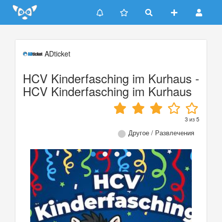
Update cookies preferences
ADticket
HCV Kinderfasching im Kurhaus -
HCV Kinderfasching im Kurhaus
3
из
5
Другое / Развлечения