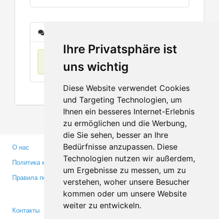
Сообщения
Ihre Privatsphäre ist
Нет данных
uns wichtig
Diese Website verwendet Cookies
und Targeting Technologien, um
Ihnen ein besseres Internet-Erlebnis
zu ermöglichen und die Werbung,
die Sie sehen, besser an Ihre
Bedürfnisse anzupassen. Diese
О нас
Партнерам
Technologien nutzen wir außerdem,
Политика конфиденциальности
Инвесторам
um Ergebnisse zu messen, um zu
Правила пользования
Пресса
verstehen, woher unsere Besucher
Медиа
kommen oder um unsere Website
weiter zu entwickeln.
Контакты
Facebook