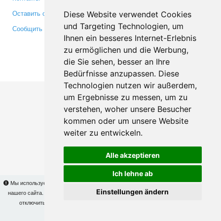
Оставить отзыв
Twitter
Diese Website verwendet Cookies
und Targeting Technologien, um
Сообщить об ошибке
YouTube
Ihnen ein besseres Internet-Erlebnis
Google+
zu ermöglichen und die Werbung,
die Sie sehen, besser an Ihre
Makis
© Copyright 2026
Bedürfnisse anzupassen. Diese
Technologien nutzen wir außerdem,
um Ergebnisse zu messen, um zu
verstehen, woher unsere Besucher
kommen oder um unsere Website
weiter zu entwickeln.
Alle akzeptieren
Ich lehne ab
Мы используем cookies для того, чтобы Вы могли использовать весь функционал
Einstellungen ändern
нашего сайта. На
этой странице
Вы сможете узнать подробности и, при желании,
отключить использование cookies. Продолжая пользоваться сайтом, Вы
подтверждаете свое согласие.
OK