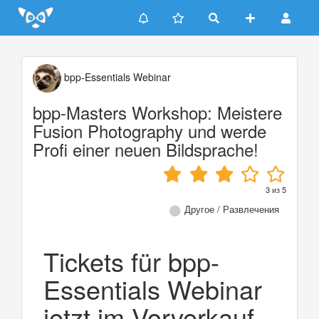
Update cookies preferences
bpp-Essentials Webinar
bpp-Masters Workshop: Meistere
Fusion Photography und werde
Profi einer neuen Bildsprache!
3
из
5
Другое / Развлечения
Tickets für bpp-
Essentials Webinar
jetzt im Vorverkauf