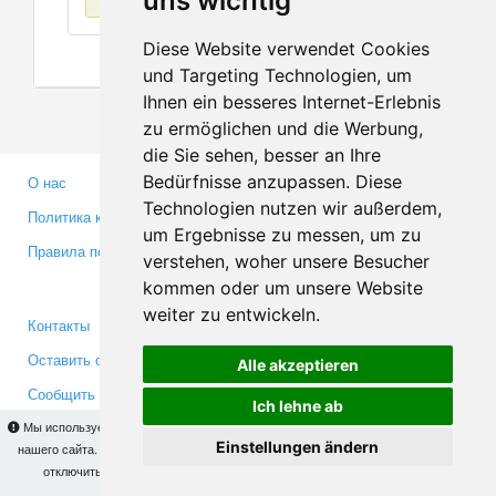
uns wichtig
Diese Website verwendet Cookies
und Targeting Technologien, um
Ihnen ein besseres Internet-Erlebnis
zu ermöglichen und die Werbung,
die Sie sehen, besser an Ihre
Bedürfnisse anzupassen. Diese
О нас
Партнерам
Technologien nutzen wir außerdem,
Политика конфиденциальности
Инвесторам
um Ergebnisse zu messen, um zu
Правила пользования
Пресса
verstehen, woher unsere Besucher
Медиа
kommen oder um unsere Website
weiter zu entwickeln.
Контакты
Facebook
Оставить отзыв
Twitter
Alle akzeptieren
Сообщить об ошибке
YouTube
Ich lehne ab
Google+
Мы используем cookies для того, чтобы Вы могли использовать весь функционал
Einstellungen ändern
нашего сайта. На
этой странице
Вы сможете узнать подробности и, при желании,
отключить использование cookies. Продолжая пользоваться сайтом, Вы
Makis
© Copyright 2026
подтверждаете свое согласие.
OK