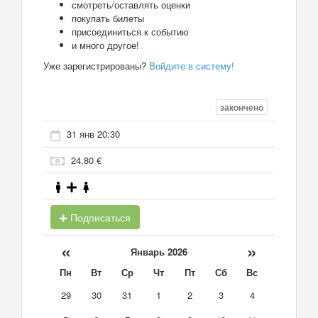
смотреть/оставлять оценки
покупать билеты
присоединиться к событию
и много другое!
Уже зарегистрированы?
Войдите в систему!
закончено
31 янв 20:30
24,80 €
Подписаться
«
»
Январь 2026
Пн
Вт
Ср
Чт
Пт
Сб
Вс
29
30
31
1
2
3
4