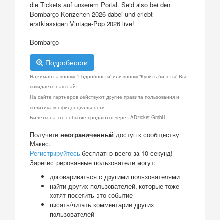
die Tickets auf unserem Portal. Seid also bei den
Bombargo Konzerten 2026 dabei und erlebt
erstklassigen Vintage-Pop 2026 live!
Bombargo
Подробности
Нажимая на кнопку "Подробности" или кнопку "Купить билеты" Вы
покидаете наш сайт.
На сайте партнеров действуют другие правила пользования и
политика конфиденциальности.
Билеты на это событие продаются через AD ticket GmbH.
Получите
неограниченный
доступ к сообществу
Макис.
Регистрируйтесь
бесплатно всего за 10 секунд!
Зарегистрированные пользователи могут:
договариваться с другими пользователями
найти других пользователей, которые тоже
хотят посетить это событие
писать/читать комментарии других
пользователей