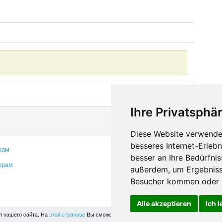
Ihre Privatsphär
Diese Website verwendet
besseres Internet-Erleb
рам
Контакты
besser an Ihre Bedürfni
орам
Оставить отзыв
außerdem, um Ergebniss
Сообщить об ошибке
Besucher kommen oder u
Alle akzeptieren
Ich 
л нашего сайта. На
этой странице
Вы сможете узнать подробности и, при желании, отк