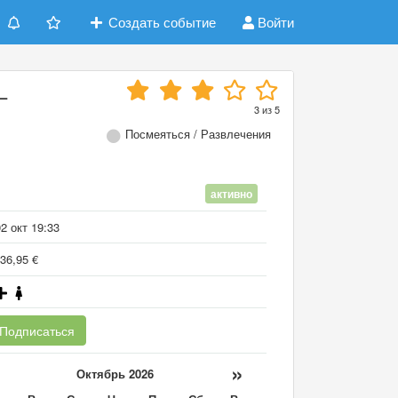
Создать событие
Войти
–
3
из
5
Посмеяться / Развлечения
активно
2 окт 19:33
36,95 €
Подписаться
«
»
Октябрь 2026