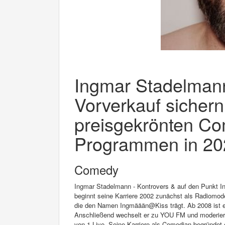
Ingmar Stadelmann 
Vorverkauf sichern
preisgekrönten Co
Programmen in 202
Comedy
Ingmar Stadelmann - Kontrovers & auf den Punkt I
beginnt seine Karriere 2002 zunächst als Radiomod
die den Namen Ingmäään@Kiss trägt. Ab 2008 ist er
Anschließend wechselt er zu YOU FM und moderier
von 1-Live. Seine Karriere als Comedian begründet 