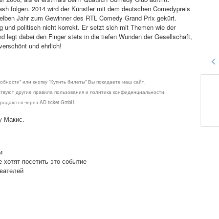
wash folgen. 2014 wird der Künstler mit dem deutschen Comedypreis
selben Jahr zum Gewinner des RTL Comedy Grand Prix gekürt.
und politisch nicht korrekt. Er setzt sich mit Themen wie der
 legt dabei den Finger stets in die tiefen Wunden der Gesellschaft,
verschönt und ehrlich!
обности" или кнопку "Купить билеты" Вы покидаете наш сайт.
ствуют другие правила пользования и политика конфиденциальности.
родаются через AD ticket GmbH.
у Макис.
и
е хотят посетить это событие
ователей