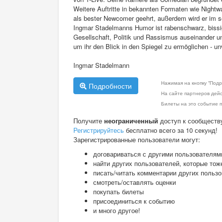
Weitere Auftritte in bekannten Formaten wie Night
als bester Newcomer geehrt, außerdem wird er im 
Ingmar Stadelmanns Humor ist rabenschwarz, bissig 
Gesellschaft, Politik und Rassismus auseinander und
um ihr den Blick in den Spiegel zu ermöglichen - un
Ingmar Stadelmann
Нажимая на кнопку "Подр
Подробности
На сайте партнеров дей
Билеты на это событие п
Получите
неограниченный
доступ к сообществ
Регистрируйтесь
бесплатно всего за 10 секунд!
Зарегистрированные пользователи могут:
договариваться с другими пользователям
найти других пользователей, которые тож
писать/читать комментарии других польз
смотреть/оставлять оценки
покупать билеты
присоединиться к событию
и много другое!