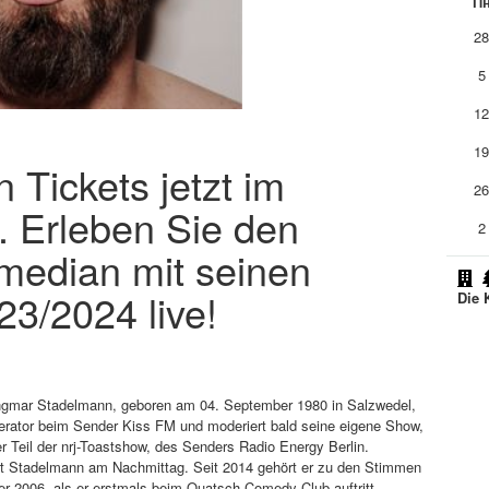
П
2
5
1
1
Tickets jetzt im
2
. Erleben Sie den
2
median mit seinen
3/2024 live!
Die 
ngmar Stadelmann, geboren am 04. September 1980 in Salzwedel,
erator beim Sender Kiss FM und moderiert bald seine eigene Show,
 Teil der nrj-Toastshow, des Senders Radio Energy Berlin.
t Stadelmann am Nachmittag. Seit 2014 gehört er zu den Stimmen
er 2006, als er erstmals beim Quatsch Comedy Club auftritt.