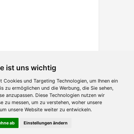
e ist uns wichtig
 Cookies und Targeting Technologien, um Ihnen ein
nis zu ermöglichen und die Werbung, die Sie sehen,
Facebook
sse anzupassen. Diese Technologien nutzen wir
Twitter
e zu messen, um zu verstehen, woher unsere
YouTube
m unsere Website weiter zu entwickeln.
Google+
lehne ab
Einstellungen ändern
лючить использование cookies. Продолжая пользоваться сайтом, Вы подтверждаете